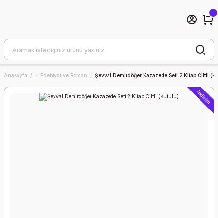
Anasayfa
✅ Edebiyat ve Roman
Şevval Demirdöğer Kazazede Seti 2 Kitap Ciltli (K
İndirim