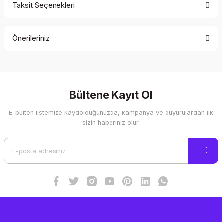
Taksit Seçenekleri
Bu ürüne ilk yorumu siz yapın!
Önerileriniz
Yorum Yaz
Bu ürünün fiyat bilgisi, resim, ürün açıklamalarında ve diğer
konularda yetersiz gördüğünüz noktaları öneri formunu
kullanarak tarafımıza iletebilirsiniz.
Görüş ve önerileriniz için teşekkür ederiz.
Bültene Kayıt Ol
E-bülten listemize kaydolduğunuzda, kampanya ve duyurulardan ilk
Ürün resmi kalitesiz, bozuk veya görüntülenemiyor.
sizin haberiniz olur.
Ürün açıklamasında eksik bilgiler bulunuyor.
Ürün bilgilerinde hatalar bulunuyor.
Ürün fiyatı diğer sitelerden daha pahalı.
Bu ürüne benzer farklı alternatifler olmalı.