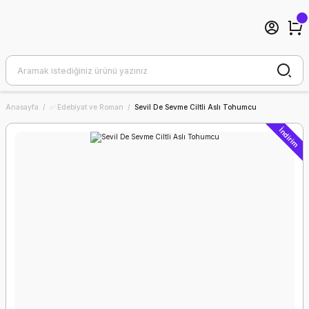
Anasayfa
✅ Edebiyat ve Roman
Sevil De Sevme Ciltli Aslı Tohumcu
İndirim