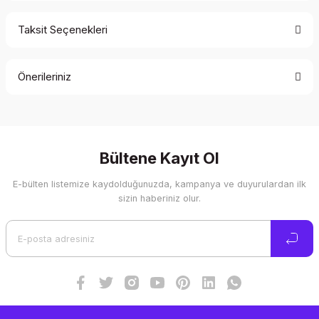
Taksit Seçenekleri
Bu ürüne ilk yorumu siz yapın!
Önerileriniz
Yorum Yaz
Bu ürünün fiyat bilgisi, resim, ürün açıklamalarında ve diğer
konularda yetersiz gördüğünüz noktaları öneri formunu
kullanarak tarafımıza iletebilirsiniz.
Görüş ve önerileriniz için teşekkür ederiz.
Bültene Kayıt Ol
E-bülten listemize kaydolduğunuzda, kampanya ve duyurulardan ilk
Ürün resmi kalitesiz, bozuk veya görüntülenemiyor.
sizin haberiniz olur.
Ürün açıklamasında eksik bilgiler bulunuyor.
Ürün bilgilerinde hatalar bulunuyor.
Ürün fiyatı diğer sitelerden daha pahalı.
Bu ürüne benzer farklı alternatifler olmalı.