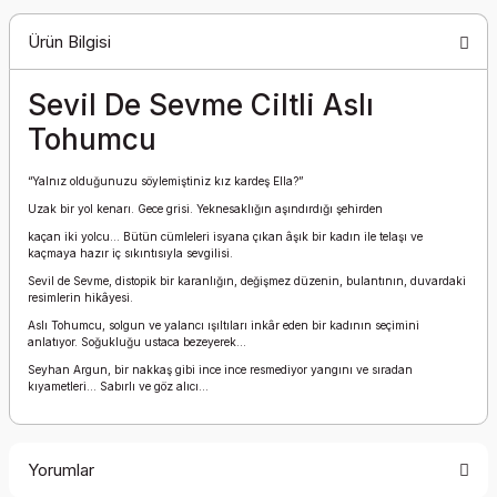
Ürün Bilgisi
Sevil De Sevme Ciltli Aslı
Tohumcu
“Yalnız olduğunuzu söylemiştiniz kız kardeş Ella?”
Uzak bir yol kenarı. Gece grisi. Yeknesaklığın aşındırdığı şehirden
kaçan iki yolcu... Bütün cümleleri isyana çıkan âşık bir kadın ile telaşı ve
kaçmaya hazır iç sıkıntısıyla sevgilisi.
Sevil de Sevme, distopik bir karanlığın, değişmez düzenin, bulantının, duvardaki
resimlerin hikâyesi.
Aslı Tohumcu, solgun ve yalancı ışıltıları inkâr eden bir kadının seçimini
anlatıyor. Soğukluğu ustaca bezeyerek…
Seyhan Argun, bir nakkaş gibi ince ince resmediyor yangını ve sıradan
kıyametleri… Sabırlı ve göz alıcı…
Yorumlar