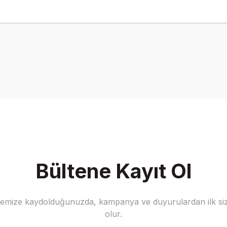
onularda yetersiz gördüğünüz noktaları öneri formunu kullanarak tarafımız
Bu ürüne ilk yorumu siz yapın!
Yorum Yaz
Bültene Kayıt Ol
stemize kaydolduğunuzda, kampanya ve duyurulardan ilk siz
Gönder
olur.