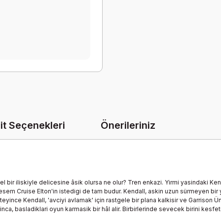
it Seçenekleri
Önerileriniz
ir iliskiyle delicesine âsik olursa ne olur? Tren enkazi. Yirmi yasindaki Ken
htesem Cruise Elton'in istedigi de tam budur. Kendall, askin uzun sürmeyen bi
isteyince Kendall, 'avciyi avlamak' için rastgele bir plana kalkisir ve Garrison
a, basladiklari oyun karmasik bir hâl alir. Birbirlerinde sevecek birini kesfe