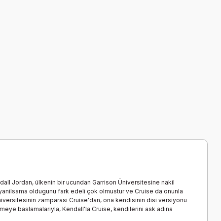
dall Jordan, ülkenin bir ucundan Garrison Üniversitesine nakil
r yanilsama oldugunu fark edeli çok olmustur ve Cruise da onunla
 Üniversitesinin zamparasi Cruise'dan, ona kendisinin disi versiyonu
tmeye baslamalariyla, Kendall'la Cruise, kendilerini ask adina