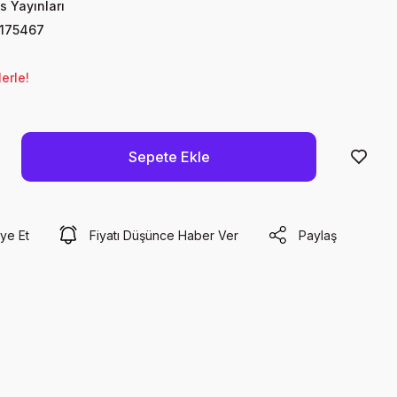
 Yayınları
175467
erle!
Sepete Ekle
ye Et
Fiyatı Düşünce Haber Ver
Paylaş