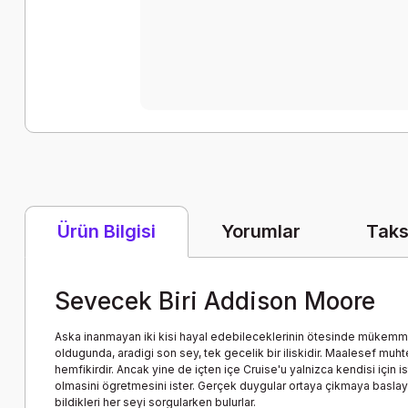
Yorumlar
Taks
Ürün Bilgisi
Sevecek Biri Addison Moore
Aska inanmayan iki kisi hayal edebileceklerinin ötesinde mükemmel b
oldugunda, aradigi son sey, tek gecelik bir iliskidir. Maalesef mu
hemfikirdir. Ancak yine de içten içe Cruise'u yalnizca kendisi için 
olmasini ögretmesini ister. Gerçek duygular ortaya çikmaya baslayinc
bildikleri her seyi sorgularken bulurlar.