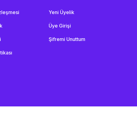
özleşmesi
Yeni Üyelik
ik
Üye Girişi
i
Şifremi Unuttum
itikası