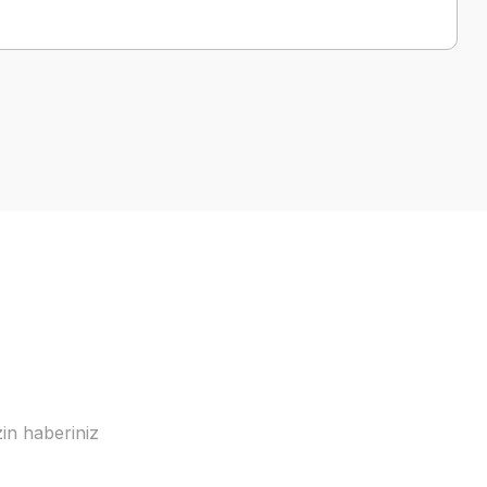
a iletebilirsiniz.
in haberiniz