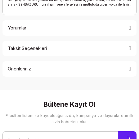
alarak SENBAZURU’nun ilham veren felsefesi ile mutluluğa giden yolda ilerleyin.
Yorumlar
Taksit Seçenekleri
Bu ürüne ilk yorumu siz yapın!
Önerileriniz
Yorum Yaz
Bu ürünün fiyat bilgisi, resim, ürün açıklamalarında ve diğer
konularda yetersiz gördüğünüz noktaları öneri formunu
kullanarak tarafımıza iletebilirsiniz.
Görüş ve önerileriniz için teşekkür ederiz.
Bültene Kayıt Ol
E-bülten listemize kaydolduğunuzda, kampanya ve duyurulardan ilk
Ürün resmi kalitesiz, bozuk veya görüntülenemiyor.
sizin haberiniz olur.
Ürün açıklamasında eksik bilgiler bulunuyor.
Ürün bilgilerinde hatalar bulunuyor.