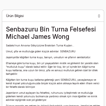
Ürün Bilgisi
Senbazuru Bin Turna Felsefesi
Michael James Wong
Sadako’nun Anısına Gökyüzüne Bırakılan Turna Kuşları…
Umut, şifa ve mutluluğa giden küçük adımlar: SENBAZURU
Japonya’da kâğıttan turna kuşu; barışın, umudun ve şifanın sembolüdür.
Efsaneye göre turna kuşu, bin yıl yaşayabilen mistik ve görkemli bir yaratık olan
“mutluluk kuşu” olarak kabul edilir. Eğer bir kişi, bir yıl içinde bin kâğıt turna
kuşu katlarsa, ona uzun bir ömür, şifa ve sonsuz mutluluk getiren özel bir dilek
bahşedilir.
Kâğıttan bin turna kuşu katlama geleneği yani SENBAZURU, yavaşlamaya ve
kendi kişisel yolculuğumuzda birçok küçük adım atmaya teşvik eden ilham verici
bir felsefe olarak biliniyor.
Japonların umut aşılayan bu felsefesi, ruhunuzu iyileştirmek ve mutluluğa
giderken kendi yolunuzu bulmanıza yardımcı olmak için ince öğretiler ve minik
adımlar eşliğinde size yol gösteriyor.
Dünya çapında ses getiren bu bilinçli farkındalık uygulamasını, kendinize rehber