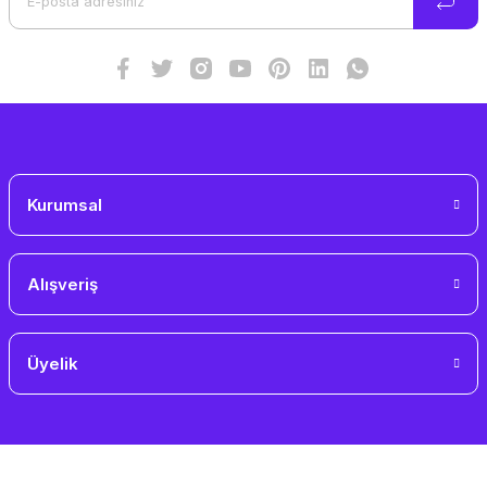
Ürün fiyatı diğer sitelerden daha pahalı.
Bu ürüne benzer farklı alternatifler olmalı.
Gönder
Kurumsal
Alışveriş
Üyelik