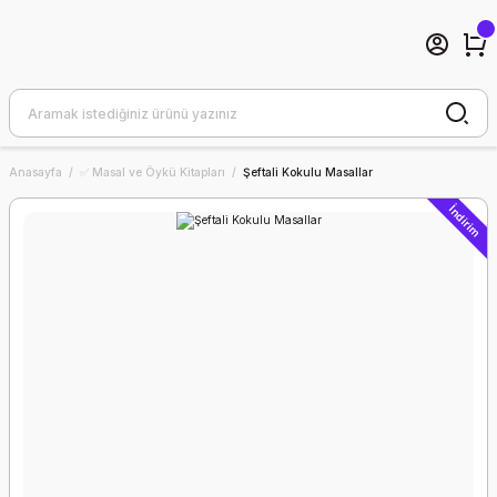
Anasayfa
✅ Masal ve Öykü Kitapları
Şeftali Kokulu Masallar
İndirim