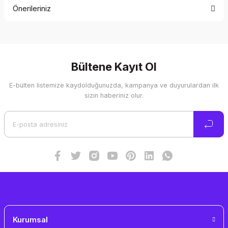
Önerileriniz
Yorum Yaz
Bu ürünün fiyat bilgisi, resim, ürün açıklamalarında ve diğer
konularda yetersiz gördüğünüz noktaları öneri formunu
kullanarak tarafımıza iletebilirsiniz.
Görüş ve önerileriniz için teşekkür ederiz.
Bültene Kayıt Ol
E-bülten listemize kaydolduğunuzda, kampanya ve duyurulardan ilk
Ürün resmi kalitesiz, bozuk veya görüntülenemiyor.
sizin haberiniz olur.
Ürün açıklamasında eksik bilgiler bulunuyor.
Ürün bilgilerinde hatalar bulunuyor.
Ürün fiyatı diğer sitelerden daha pahalı.
Bu ürüne benzer farklı alternatifler olmalı.
Gönder
Kurumsal