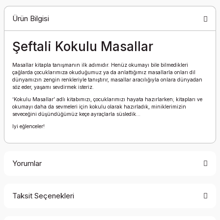
Ürün Bilgisi
Şeftali Kokulu Masallar
Masallar kitapla tanışmanın ilk adımıdır. Henüz okumayı bile bilmedikleri
çağlarda çocuklarımıza okuduğumuz ya da anlattığımız masallarla onları dil
dünyamızın zengin renkleriyle tanıştırır, masallar aracılığıyla onlara dünyadan
söz eder, yaşamı sevdirmek isteriz.
‘Kokulu Masallar’ adlı kitabımızı, çocuklarımızı hayata hazırlarken; kitapları ve
okumayı daha da sevmeleri için kokulu olarak hazırladık, miniklerimizin
seveceğini düşündüğümüz keçe ayraçlarla süsledik…
Iyi eğlenceler!
Yorumlar
Taksit Seçenekleri
Bu ürüne ilk yorumu siz yapın!