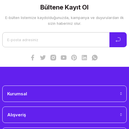
kullanarak tarafımıza iletebilirsiniz.
Görüş ve önerileriniz için teşekkür ederiz.
Bültene Kayıt Ol
E-bülten listemize kaydolduğunuzda, kampanya ve duyurulardan ilk
Ürün resmi kalitesiz, bozuk veya görüntülenemiyor.
sizin haberiniz olur.
Ürün açıklamasında eksik bilgiler bulunuyor.
Ürün bilgilerinde hatalar bulunuyor.
Ürün fiyatı diğer sitelerden daha pahalı.
Bu ürüne benzer farklı alternatifler olmalı.
Gönder
Kurumsal
Alışveriş