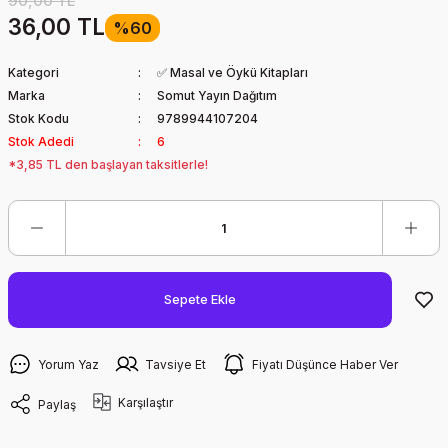
90,00 TL
36,00 TL
%60
Kategori
✅ Masal ve Öykü Kitapları
Marka
Somut Yayın Dağıtım
Stok Kodu
9789944107204
Stok Adedi
6
*3,85 TL den başlayan taksitlerle!
Sepete Ekle
Yorum Yaz
Tavsiye Et
Fiyatı Düşünce Haber Ver
Karşılaştır
Paylaş