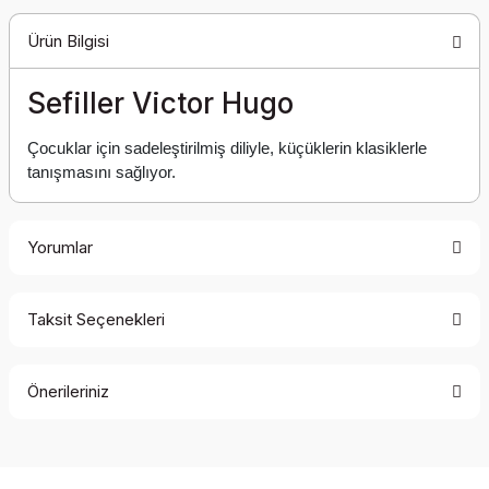
Ürün Bilgisi
Sefiller Victor Hugo
Çocuklar için sadeleştirilmiş diliyle, küçüklerin klasiklerle
tanışmasını sağlıyor.
Yorumlar
Taksit Seçenekleri
Bu ürüne ilk yorumu siz yapın!
Önerileriniz
Yorum Yaz
Bu ürünün fiyat bilgisi, resim, ürün açıklamalarında ve diğer
konularda yetersiz gördüğünüz noktaları öneri formunu