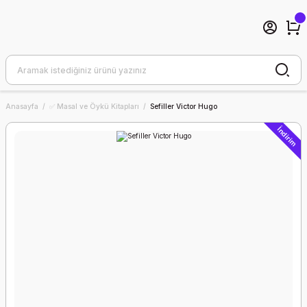
Anasayfa
✅ Masal ve Öykü Kitapları
Sefiller Victor Hugo
İndirim