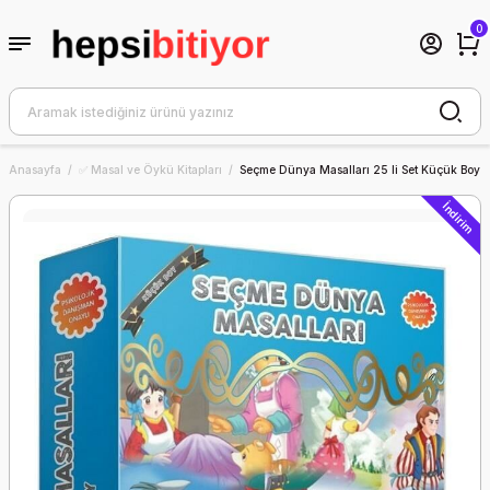
0
Anasayfa
✅ Masal ve Öykü Kitapları
Seçme Dünya Masalları 25 li Set Küçük Boy
İndirim