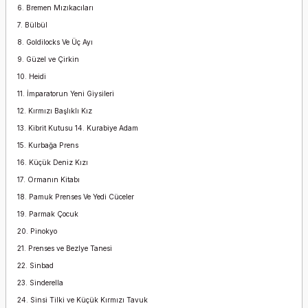
6. Bremen Mızıkacıları
7. Bülbül
8. Goldilocks Ve Üç Ayı
9. Güzel ve Çirkin
10. Heidi
11. İmparatorun Yeni Giysileri
12. Kırmızı Başlıklı Kız
13. Kibrit Kutusu 14. Kurabiye Adam
15. Kurbağa Prens
16. Küçük Deniz Kızı
17. Ormanın Kitabı
18. Pamuk Prenses Ve Yedi Cüceler
19. Parmak Çocuk
20. Pinokyo
21. Prenses ve Bezlye Tanesi
22. Sinbad
23. Sinderella
24. Sinsi Tilki ve Küçük Kırmızı Tavuk