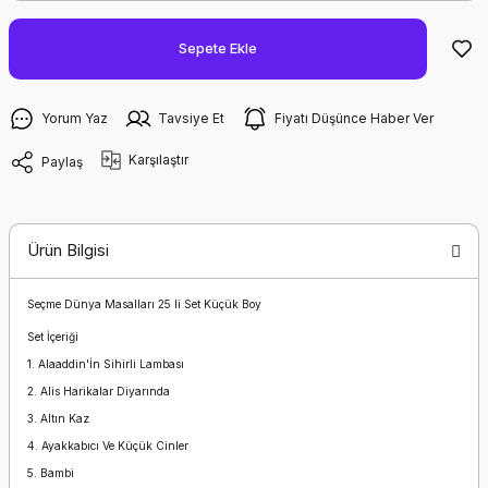
Sepete Ekle
Yorum Yaz
Tavsiye Et
Fiyatı Düşünce Haber Ver
Karşılaştır
Paylaş
Ürün Bilgisi
Seçme Dünya Masalları 25 li Set Küçük Boy
Set İçeriği
1. Alaaddin'İn Sihirli Lambası
2. Alis Harikalar Diyarında
3. Altın Kaz
4. Ayakkabıcı Ve Küçük Cinler
5. Bambi