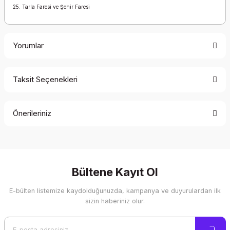
25. Tarla Faresi ve Şehir Faresi
Yorumlar
Taksit Seçenekleri
Bu ürüne ilk yorumu siz yapın!
Önerileriniz
Yorum Yaz
Bu ürünün fiyat bilgisi, resim, ürün açıklamalarında ve diğer
konularda yetersiz gördüğünüz noktaları öneri formunu
kullanarak tarafımıza iletebilirsiniz.
Görüş ve önerileriniz için teşekkür ederiz.
Bültene Kayıt Ol
E-bülten listemize kaydolduğunuzda, kampanya ve duyurulardan ilk
Ürün resmi kalitesiz, bozuk veya görüntülenemiyor.
sizin haberiniz olur.
Ürün açıklamasında eksik bilgiler bulunuyor.
Ürün bilgilerinde hatalar bulunuyor.