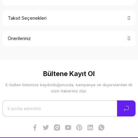
Taksit Seçenekleri
Bu ürüne ilk yorumu siz yapın!
Önerileriniz
Yorum Yaz
Bu ürünün fiyat bilgisi, resim, ürün açıklamalarında ve diğer
konularda yetersiz gördüğünüz noktaları öneri formunu
kullanarak tarafımıza iletebilirsiniz.
Görüş ve önerileriniz için teşekkür ederiz.
Bültene Kayıt Ol
E-bülten listemize kaydolduğunuzda, kampanya ve duyurulardan ilk
Ürün resmi kalitesiz, bozuk veya görüntülenemiyor.
sizin haberiniz olur.
Ürün açıklamasında eksik bilgiler bulunuyor.
Ürün bilgilerinde hatalar bulunuyor.
Ürün fiyatı diğer sitelerden daha pahalı.
Bu ürüne benzer farklı alternatifler olmalı.