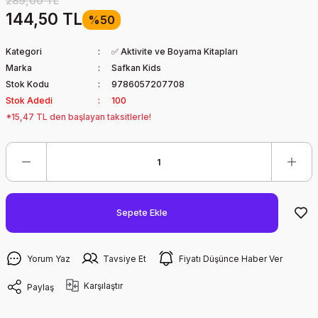
289,00 TL
144,50 TL
%50
Kategori
✅ Aktivite ve Boyama Kitapları
Marka
Safkan Kids
Stok Kodu
9786057207708
Stok Adedi
100
*15,47 TL den başlayan taksitlerle!
Sepete Ekle
Yorum Yaz
Tavsiye Et
Fiyatı Düşünce Haber Ver
Karşılaştır
Paylaş