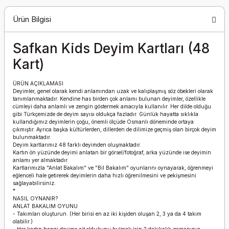
Ürün Bilgisi
Safkan Kids Deyim Kartları (48
Kart)
ÜRÜN AÇIKLAMASI
Deyimler, genel olarak kendi anlamından uzak ve kalıplaşmış söz öbekleri olarak
tanımlanmaktadır. Kendine has birden çok anlamı bulunan deyimler, özellikle
cümleyi daha anlamlı ve zengin göstermek amacıyla kullanılır. Her dilde olduğu
gibi Türkçemizde de deyim sayısı oldukça fazladır. Günlük hayatta sıklıkla
kullandığımız deyimlerin çoğu, önemli ölçüde Osmanlı döneminde ortaya
çıkmıştır. Ayrıca başka kültürlerden, dillerden de dilimize geçmiş olan birçok deyim
bulunmaktadır.
Deyim kartlarımız 48 farklı deyimden oluşmaktadır.
Kartın ön yüzünde deyimi anlatan bir görsel/fotoğraf, arka yüzünde ise deyimin
anlamı yer almaktadır.
Kartlarımızla "Anlat Bakalım" ve "Bil Bakalım" oyunlarını oynayarak, öğrenmeyi
eğlenceli hale getirerek deyimlerin daha hızlı öğrenilmesini ve pekişmesini
sağlayabilirsiniz.
*
NASIL OYNANIR?
ANLAT BAKALIM OYUNU
- Takımları oluşturun. (Her birisi en az iki kişiden oluşan 2, 3 ya da 4 takım
olabilir.)