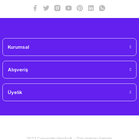
Bu ürüne benzer farklı alternatifler olmalı.
Gönder
Kurumsal
Alışveriş
Üyelik
2022 Copyright IdeaSoft - Tüm Hakları Saklıdır.