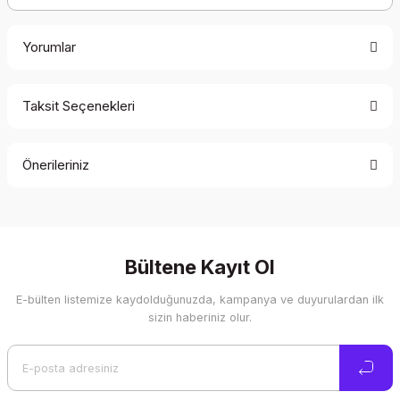
Yorumlar
Taksit Seçenekleri
Bu ürüne ilk yorumu siz yapın!
Önerileriniz
Yorum Yaz
Bu ürünün fiyat bilgisi, resim, ürün açıklamalarında ve diğer
konularda yetersiz gördüğünüz noktaları öneri formunu
kullanarak tarafımıza iletebilirsiniz.
Görüş ve önerileriniz için teşekkür ederiz.
Bültene Kayıt Ol
E-bülten listemize kaydolduğunuzda, kampanya ve duyurulardan ilk
Ürün resmi kalitesiz, bozuk veya görüntülenemiyor.
sizin haberiniz olur.
Ürün açıklamasında eksik bilgiler bulunuyor.
Ürün bilgilerinde hatalar bulunuyor.
Ürün fiyatı diğer sitelerden daha pahalı.