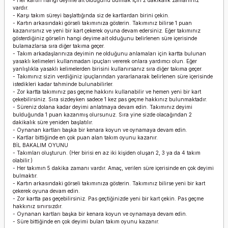
- Her kartın hangi deyime ait olduğunu bulmak için 2 dakikalık zamanınız
vardır.
- Karşı takım süreyi başlattığında siz de kartlardan birini çekin.
- Kartın arkasındaki görseli takımınıza gösterin. Takımınız bilirse 1 puan
kazanırsınız ve yeni bir kart çekerek oyuna devam edersiniz. Eğer takımınız
gösterdiğiniz görselin hangi deyime ait olduğunu belirlenen süre içerisinde
bulamazlarsa sıra diğer takıma geçer.
- Takım arkadaşlarınıza deyimin ne olduğunu anlamaları için kartta bulunan
yasaklı kelimeleri kullanmadan ipuçları vererek onlara yardımcı olun. Eğer
yanlışlıkla yasaklı kelimelerden birisini kullanırsanız sıra diğer takıma geçer.
- Takımınız sizin verdiğiniz ipuçlarından yararlanarak belirlenen süre içerisinde
istedikleri kadar tahminde bulunabilirler.
- Zor kartta takımınız pas geçme hakkını kullanabilir ve hemen yeni bir kart
çekebilirsiniz. Sıra sizdeyken sadece 1 kez pas geçme hakkınız bulunmaktadır.
- Süreniz dolana kadar deyimi anlatmaya devam edin. Takımınız deyimi
bulduğunda 1 puan kazanmış olursunuz. Sıra yine sizde olacağından 2
dakikalık süre yeniden başlatılır.
- Oynanan kartları başka bir kenara koyun ve oynamaya devam edin.
- Kartlar bittiğinde en çok puan alan takım oyunu kazanır.
BİL BAKALIM OYUNU
- Takımları oluşturun. (Her birisi en az iki kişiden oluşan 2, 3 ya da 4 takım
olabilir.)
- Her takımın 5 dakika zamanı vardır. Amaç, verilen süre içerisinde en çok deyimi
bulmaktır.
- Kartın arkasındaki görseli takımınıza gösterin. Takımınız bilirse yeni bir kart
çekerek oyuna devam edin.
- Zor kartta pas geçebilirsiniz. Pas geçtiğinizde yeni bir kart çekin. Pas geçme
hakkınız sınırsızdır.
- Oynanan kartları başka bir kenara koyun ve oynamaya devam edin.
- Süre bittiğinde en çok deyimi bulan takım oyunu kazanır.