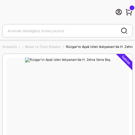
Anasayfa
✅ Masal ve Öykü Kitapları
Rüzgar'ın Ayak İzleri Adıyaman'da H. Zehra 
İndirim