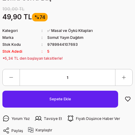
190,00 TL
49,90 TL
%74
Kategori
✅ Masal ve Öykü Kitapları
Marka
Somut Yayın Dağıtım
Stok Kodu
9789944107693
Stok Adedi
5
*5,34 TL den başlayan taksitlerle!
Sepete Ekle
Yorum Yaz
Tavsiye Et
Fiyatı Düşünce Haber Ver
Karşılaştır
Paylaş