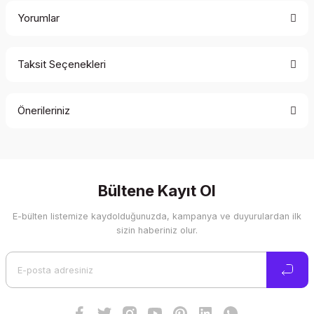
Yorumlar
Taksit Seçenekleri
Bu ürüne ilk yorumu siz yapın!
Önerileriniz
Yorum Yaz
Bu ürünün fiyat bilgisi, resim, ürün açıklamalarında ve diğer
konularda yetersiz gördüğünüz noktaları öneri formunu
kullanarak tarafımıza iletebilirsiniz.
Görüş ve önerileriniz için teşekkür ederiz.
Bültene Kayıt Ol
E-bülten listemize kaydolduğunuzda, kampanya ve duyurulardan ilk
Ürün resmi kalitesiz, bozuk veya görüntülenemiyor.
sizin haberiniz olur.
Ürün açıklamasında eksik bilgiler bulunuyor.
Ürün bilgilerinde hatalar bulunuyor.
Ürün fiyatı diğer sitelerden daha pahalı.
Bu ürüne benzer farklı alternatifler olmalı.