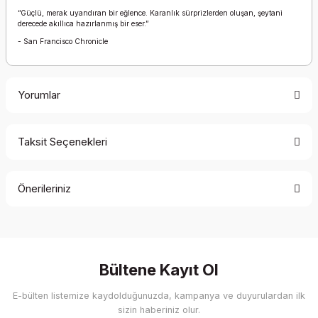
“Güçlü, merak uyandıran bir eğlence. Karanlık sürprizlerden oluşan, şeytani
derecede akıllıca hazırlanmış bir eser.”
- San Francisco Chronicle
Yorumlar
Taksit Seçenekleri
Bu ürüne ilk yorumu siz yapın!
Önerileriniz
Yorum Yaz
Bu ürünün fiyat bilgisi, resim, ürün açıklamalarında ve diğer
konularda yetersiz gördüğünüz noktaları öneri formunu
kullanarak tarafımıza iletebilirsiniz.
Görüş ve önerileriniz için teşekkür ederiz.
Bültene Kayıt Ol
E-bülten listemize kaydolduğunuzda, kampanya ve duyurulardan ilk
Ürün resmi kalitesiz, bozuk veya görüntülenemiyor.
sizin haberiniz olur.