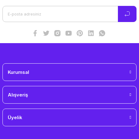
Ürün açıklamasında eksik bilgiler bulunuyor.
Ürün bilgilerinde hatalar bulunuyor.
Ürün fiyatı diğer sitelerden daha pahalı.
Bu ürüne benzer farklı alternatifler olmalı.
Gönder
Kurumsal
Alışveriş
Üyelik