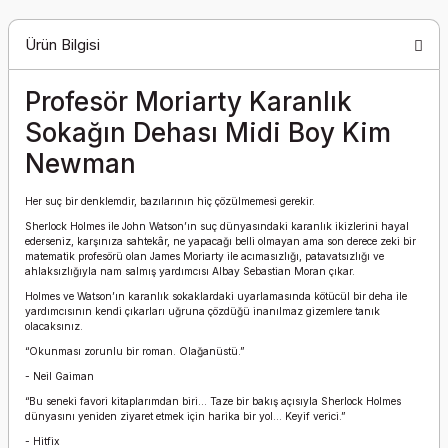
Ürün Bilgisi
Profesör Moriarty Karanlık
Sokağın Dehası Midi Boy Kim
Newman
Her suç bir denklemdir, bazılarının hiç çözülmemesi gerekir.
Sherlock Holmes ile John Watson’ın suç dünyasındaki karanlık ikizlerini hayal
ederseniz, karşınıza sahtekâr, ne yapacağı belli olmayan ama son derece zeki bir
matematik profesörü olan James Moriarty ile acımasızlığı, patavatsızlığı ve
ahlaksızlığıyla nam salmış yardımcısı Albay Sebastian Moran çıkar.
Holmes ve Watson’ın karanlık sokaklardaki uyarlamasında kötücül bir deha ile
yardımcısının kendi çıkarları uğruna çözdüğü inanılmaz gizemlere tanık
olacaksınız.
“Okunması zorunlu bir roman. Olağanüstü.”
- Neil Gaiman
“Bu seneki favori kitaplarımdan biri… Taze bir bakış açısıyla Sherlock Holmes
dünyasını yeniden ziyaret etmek için harika bir yol… Keyif verici.”
- Hitfix