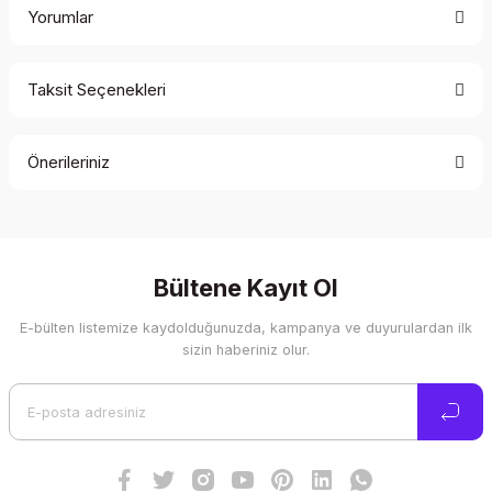
Yorumlar
Taksit Seçenekleri
Bu ürüne ilk yorumu siz yapın!
Önerileriniz
Yorum Yaz
Bu ürünün fiyat bilgisi, resim, ürün açıklamalarında ve diğer
konularda yetersiz gördüğünüz noktaları öneri formunu
kullanarak tarafımıza iletebilirsiniz.
Görüş ve önerileriniz için teşekkür ederiz.
Bültene Kayıt Ol
E-bülten listemize kaydolduğunuzda, kampanya ve duyurulardan ilk
Ürün resmi kalitesiz, bozuk veya görüntülenemiyor.
sizin haberiniz olur.
Ürün açıklamasında eksik bilgiler bulunuyor.
Ürün bilgilerinde hatalar bulunuyor.
Ürün fiyatı diğer sitelerden daha pahalı.
Bu ürüne benzer farklı alternatifler olmalı.