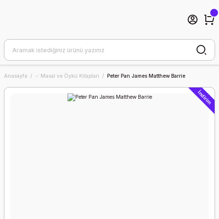
Anasayfa
✅ Masal ve Öykü Kitapları
Peter Pan James Matthew Barrie
İndirim