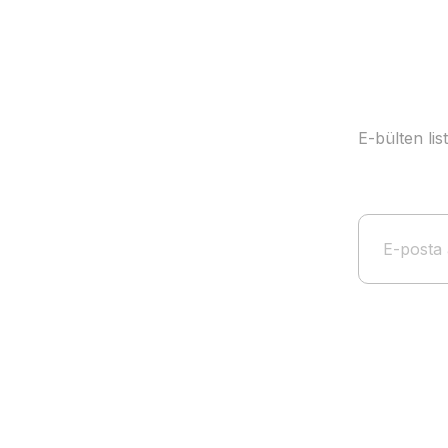
Bu ürüne benzer farklı alternatifler olmalı.
E-bülten li