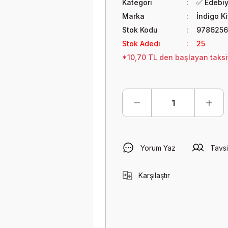
Kategori
✅ Edebi
Marka
İndigo K
Stok Kodu
978625
Stok Adedi
25
*10,70 TL den başlayan taksit
Yorum Yaz
Tavsi
Karşılaştır