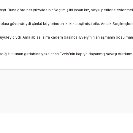
ıştı. Buna göre her yüzyılda bir Seçilmiş iki insan kız, soylu perilerle evlenm
.
ablası güvendeydi çünkü köylerinden iki kız seçilmişti bile. Ancak Seçilmişler
büyüleyiciydi. Ama ablası sırra kadem basınca, Evely’nin anlaşmanın bozulmam
ladığı tutkunun girdabına yakalanan Evely’nin kapıya dayanmış savaşı durdurmak
onularda yetersiz gördüğünüz noktaları öneri formunu kullanarak tarafımız
Bu ürüne ilk yorumu siz yapın!
Yorum Yaz