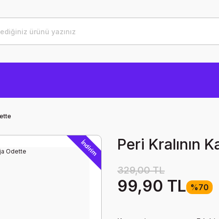
ette
Peri Kralının 
İndirim
329,00 TL
99,90 TL
%70