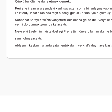
Çünkü bu, ölümle dans etmek demekti.
Perilerle insanlar arasındaki kanlı savaştan sonra bir anlaşma yapılm
Fairfield, Hasat sırasında reşit olacağı günün korkusuyla büyümüştü
Sonbahar Sarayı Kralı’nın vahşetleri kulaklarına gelse de Evelyn’le 
yerini doldurmak zorunda kalacaktı.
Neyse ki Evelyn’in müstakbel eşi Prens tüm önyargılarının aksine 
şansı olmayacaktı.
Ablasının kaybının altında yatan entrikaların ve Kral’a duymaya baş
Bu ürünün fiyat bilgisi, resim, ürün açıklamalarında ve diğer k
Görüş ve önerileriniz için teşekkür ederiz.
Ürün resmi kalitesiz, bozuk veya görüntülenemiyor.
Ürün açıklamasında eksik bilgiler bulunuyor.
Ürün bilgilerinde hatalar bulunuyor.
Ürün fiyatı diğer sitelerden daha pahalı.