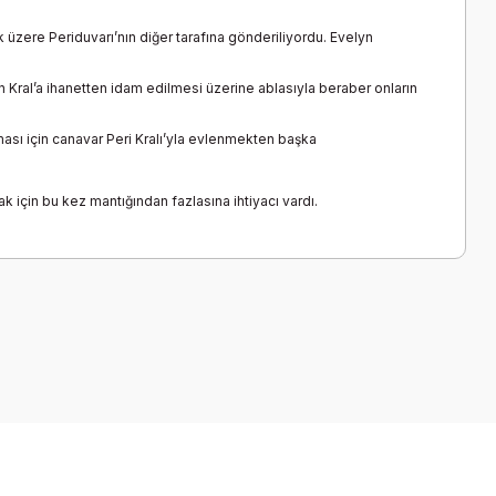
ek üzere Periduvarı’nın diğer tarafına gönderiliyordu. Evelyn
in Kral’a ihanetten idam edilmesi üzerine ablasıyla beraber onların
ası için canavar Peri Kralı’yla evlenmekten başka
 için bu kez mantığından fazlasına ihtiyacı vardı.
a iletebilirsiniz.