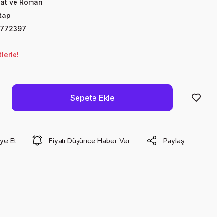
yat ve Roman
itap
6772397
lerle!
Sepete Ekle
ye Et
Fiyatı Düşünce Haber Ver
Paylaş