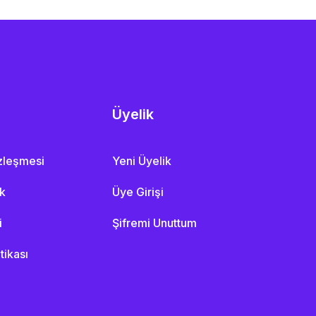
Üyelik
özleşmesi
Yeni Üyelik
ik
Üye Girişi
i
Şifremi Unuttum
itikası