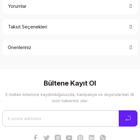
Yorumlar
Taksit Seçenekleri
Bu ürüne ilk yorumu siz yapın!
Önerileriniz
Yorum Yaz
Bu ürünün fiyat bilgisi, resim, ürün açıklamalarında ve diğer
konularda yetersiz gördüğünüz noktaları öneri formunu
kullanarak tarafımıza iletebilirsiniz.
Görüş ve önerileriniz için teşekkür ederiz.
Bültene Kayıt Ol
E-bülten listemize kaydolduğunuzda, kampanya ve duyurulardan ilk
Ürün resmi kalitesiz, bozuk veya görüntülenemiyor.
sizin haberiniz olur.
Ürün açıklamasında eksik bilgiler bulunuyor.
Ürün bilgilerinde hatalar bulunuyor.
Ürün fiyatı diğer sitelerden daha pahalı.
Bu ürüne benzer farklı alternatifler olmalı.