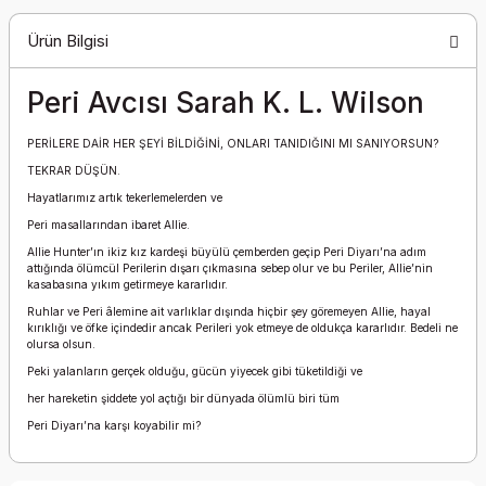
Ürün Bilgisi
Peri Avcısı Sarah K. L. Wilson
PERİLERE DAİR HER ŞEYİ BİLDİĞİNİ, ONLARI TANIDIĞINI MI SANIYORSUN?
TEKRAR DÜŞÜN.
Hayatlarımız artık tekerlemelerden ve
Peri masallarından ibaret Allie.
Allie Hunter’ın ikiz kız kardeşi büyülü çemberden geçip Peri Diyarı’na adım
attığında ölümcül Perilerin dışarı çıkmasına sebep olur ve bu Periler, Allie’nin
kasabasına yıkım getirmeye kararlıdır.
Ruhlar ve Peri âlemine ait varlıklar dışında hiçbir şey göremeyen Allie, hayal
kırıklığı ve öfke içindedir ancak Perileri yok etmeye de oldukça kararlıdır. Bedeli ne
olursa olsun.
Peki yalanların gerçek olduğu, gücün yiyecek gibi tüketildiği ve
her hareketin şiddete yol açtığı bir dünyada ölümlü biri tüm
Peri Diyarı’na karşı koyabilir mi?