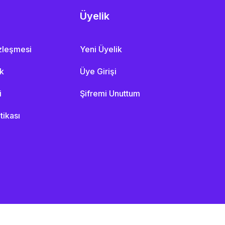
Üyelik
özleşmesi
Yeni Üyelik
ik
Üye Girişi
i
Şifremi Unuttum
itikası