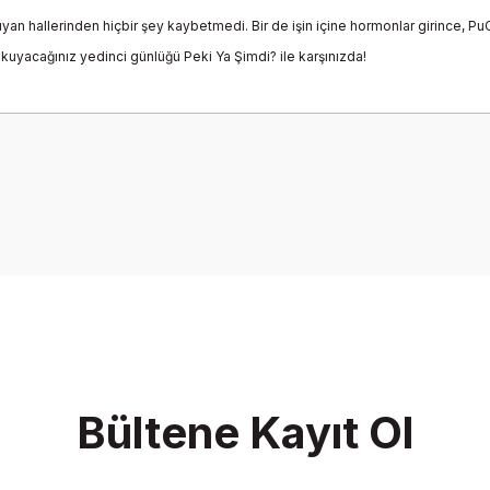
yan hallerinden hiçbir şey kaybetmedi. Bir de işin içine hormonlar girince, Pu
okuyacağınız yedinci günlüğü Peki Ya Şimdi? ile karşınızda!
onularda yetersiz gördüğünüz noktaları öneri formunu kullanarak tarafımız
Bu ürüne ilk yorumu siz yapın!
Yorum Yaz
Bültene Kayıt Ol