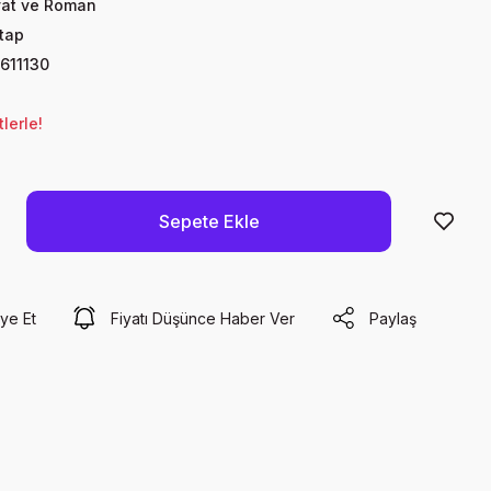
yat ve Roman
itap
611130
lerle!
Sepete Ekle
ye Et
Fiyatı Düşünce Haber Ver
Paylaş