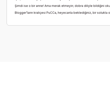
Şimdi ise o bir anne! Ama merak etmeyin; dobra diliyle bildiğini oku
Blogger’ların kraliçesi PuCCa, heyecanla beklediğiniz, bir solukta 
Bu ürünün fiyat bilgisi, resim, ürün açıklamalarında ve diğer k
Görüş ve önerileriniz için teşekkür ederiz.
Ürün resmi kalitesiz, bozuk veya görüntülenemiyor.
Ürün açıklamasında eksik bilgiler bulunuyor.
Ürün bilgilerinde hatalar bulunuyor.
Ürün fiyatı diğer sitelerden daha pahalı.
Bu ürüne benzer farklı alternatifler olmalı.