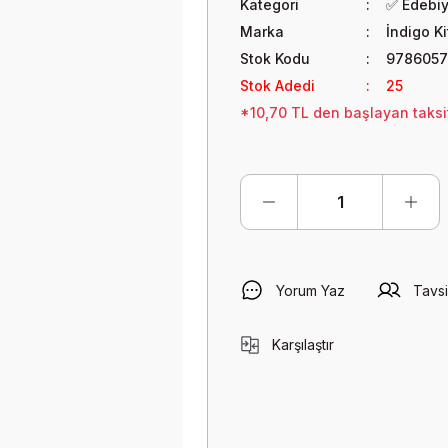
Kategori
✅ Edebi
Marka
İndigo K
Stok Kodu
9786057
Stok Adedi
25
*10,70 TL den başlayan taksit
Yorum Yaz
Tavsi
Karşılaştır