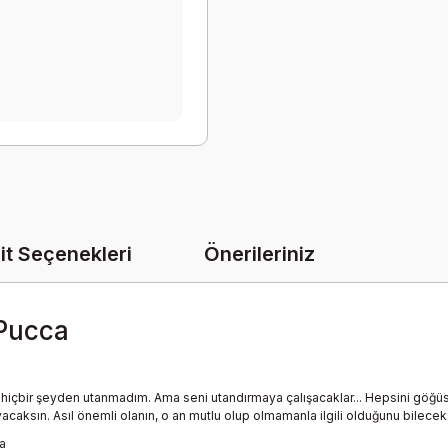
it Seçenekleri
Önerileriniz
 Pucca
içbir şeyden utanmadım. Ama seni utandırmaya çalışacaklar... Hepsini göğüs
caksın. Asıl önemli olanın, o an mutlu olup olmamanla ilgili olduğunu bilecek
a