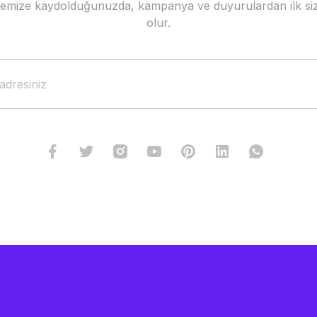
stemize kaydolduğunuzda, kampanya ve duyurulardan ilk siz
Gönder
olur.