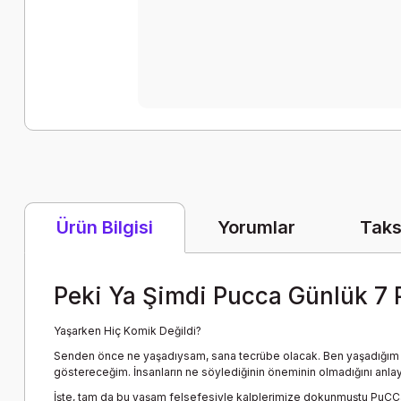
Yorumlar
Taks
Ürün Bilgisi
Peki Ya Şimdi Pucca Günlük 7
Yaşarken Hiç Komik Değildi?
Senden önce ne yaşadıysam, sana tecrübe olacak. Ben yaşadığım h
göstereceğim. İnsanların ne söylediğinin öneminin olmadığını anlaya
İşte, tam da bu yaşam felsefesiyle kalplerimize dokunmuştu PuCC