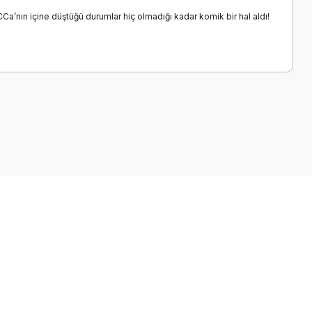
CCa’nın içine düştüğü durumlar hiç olmadığı kadar komik bir hal aldı!
a iletebilirsiniz.