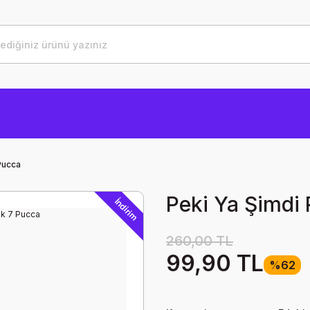
Pucca
Peki Ya Şimdi
İndirim
260,00 TL
99,90 TL
%62