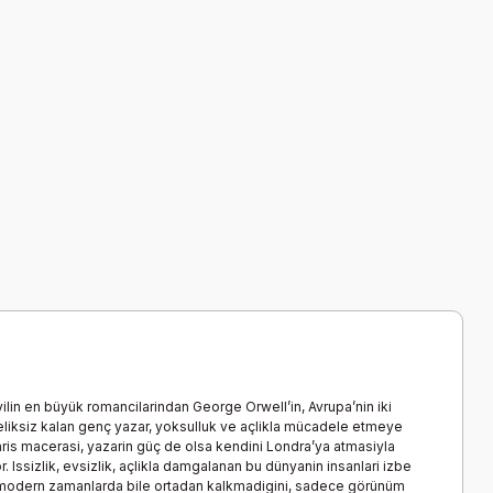
yilin en büyük romancilarindan George Orwell’in, Avrupa’nin iki
eteliksiz kalan genç yazar, yoksulluk ve açlikla mücadele etmeye
 Paris macerasi, yazarin güç de olsa kendini Londra’ya atmasiyla
 Issizlik, evsizlik, açlikla damgalanan bu dünyanin insanlari izbe
an, modern zamanlarda bile ortadan kalkmadigini, sadece görünüm