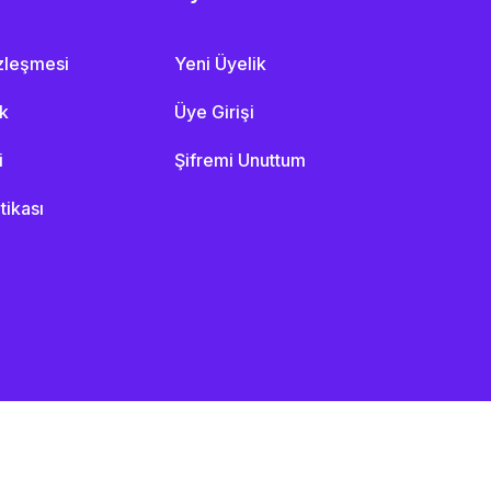
özleşmesi
Yeni Üyelik
ik
Üye Girişi
i
Şifremi Unuttum
itikası