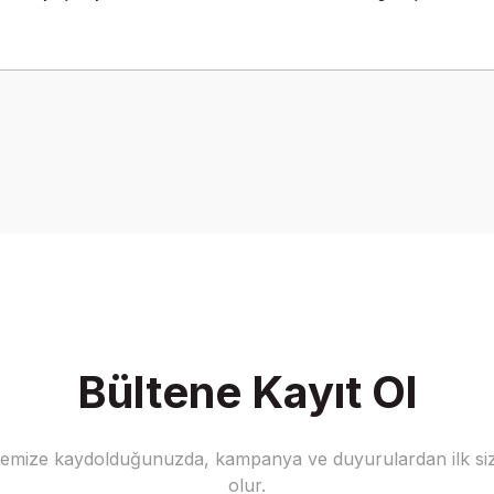
onularda yetersiz gördüğünüz noktaları öneri formunu kullanarak tarafımız
Bu ürüne ilk yorumu siz yapın!
Yorum Yaz
Bültene Kayıt Ol
stemize kaydolduğunuzda, kampanya ve duyurulardan ilk siz
Gönder
olur.