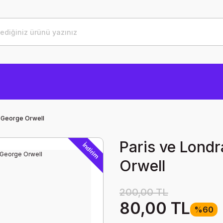
z George Orwell
Paris ve Lond
İndirim
Orwell
200,00 TL
80,00 TL
%60