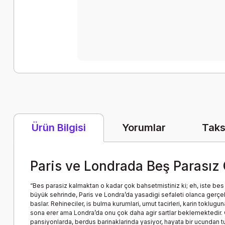
Yorumlar
Taks
Ürün Bilgisi
Paris ve Londrada Beş Parasız
“Bes parasiz kalmaktan o kadar çok bahsetmistiniz ki; eh, iste bes 
büyük sehrinde, Paris ve Londra’da yasadigi sefaleti olanca gerçekl
baslar. Rehineciler, is bulma kurumlari, umut tacirleri, karin toklu
sona erer ama Londra’da onu çok daha agir sartlar beklemektedir. Or
pansiyonlarda, berdus barinaklarinda yasiyor, hayata bir ucundan 