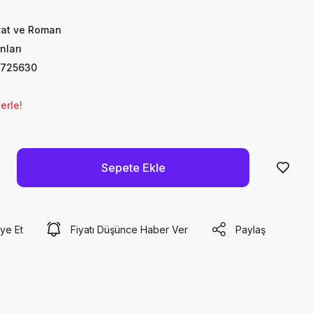
yat ve Roman
nları
725630
erle!
Sepete Ekle
ye Et
Fiyatı Düşünce Haber Ver
Paylaş