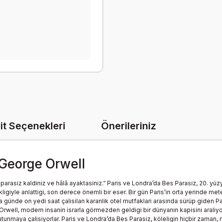
it Seçenekleri
Önerileriniz
 George Orwell
parasiz kaldiniz ve hâlâ ayaktasiniz.” Paris ve Londra’da Bes Parasiz, 20. yüz
igiyle anlattigi, son derece önemli bir eser. Bir gün Paris’in orta yerinde m
guna günde on yedi saat çalisilan karanlik otel mutfaklari arasinda sürüp giden
well, modern insanin israrla görmezden geldigi bir dünyanin kapisini araliyor.
tutunmaya çalisiyorlar. Paris ve Londra’da Bes Parasiz, köleligin hiçbir zam