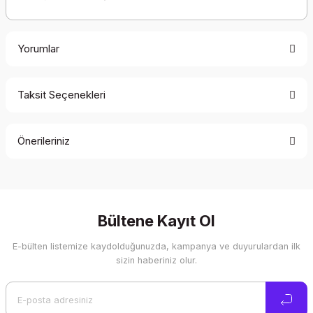
Yorumlar
Taksit Seçenekleri
Bu ürüne ilk yorumu siz yapın!
Önerileriniz
Yorum Yaz
Bu ürünün fiyat bilgisi, resim, ürün açıklamalarında ve diğer
konularda yetersiz gördüğünüz noktaları öneri formunu
kullanarak tarafımıza iletebilirsiniz.
Görüş ve önerileriniz için teşekkür ederiz.
Bültene Kayıt Ol
E-bülten listemize kaydolduğunuzda, kampanya ve duyurulardan ilk
Ürün resmi kalitesiz, bozuk veya görüntülenemiyor.
sizin haberiniz olur.
Ürün açıklamasında eksik bilgiler bulunuyor.
Ürün bilgilerinde hatalar bulunuyor.
Ürün fiyatı diğer sitelerden daha pahalı.