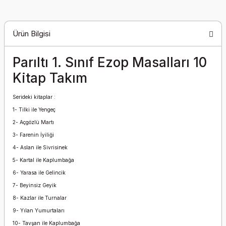
Ürün Bilgisi
Parıltı 1. Sınıf Ezop Masalları 10
Kitap Takım
Serideki kitaplar :
1- Tilki ile Yengeç
2- Açgözlü Martı
3- Farenin İyiliği
4- Aslan ile Sivrisinek
5- Kartal ile Kaplumbağa
6- Yarasa ile Gelincik
7- Beyinsiz Geyik
8- Kazlar ile Turnalar
9- Yılan Yumurtaları
10- Tavşan ile Kaplumbağa