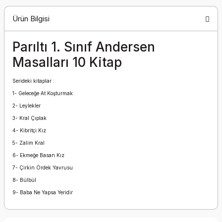
Ürün Bilgisi
Parıltı 1. Sınıf Andersen
Masalları 10 Kitap
Serideki kitaplar :
1- Geleceğe At Koşturmak
2- Leylekler
3- Kral Çıplak
4- Kibritçi Kız
5- Zalim Kral
6- Ekmeğe Basan Kız
7- Çirkin Ördek Yavrusu
8- Bülbül
9- Baba Ne Yapsa Yeridir