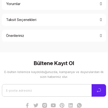
Yorumlar
Taksit Seçenekleri
Bu ürüne ilk yorumu siz yapın!
Önerileriniz
Yorum Yaz
Bu ürünün fiyat bilgisi, resim, ürün açıklamalarında ve diğer
konularda yetersiz gördüğünüz noktaları öneri formunu
kullanarak tarafımıza iletebilirsiniz.
Görüş ve önerileriniz için teşekkür ederiz.
Bültene Kayıt Ol
E-bülten listemize kaydolduğunuzda, kampanya ve duyurulardan ilk
Ürün resmi kalitesiz, bozuk veya görüntülenemiyor.
sizin haberiniz olur.
Ürün açıklamasında eksik bilgiler bulunuyor.
Ürün bilgilerinde hatalar bulunuyor.
Ürün fiyatı diğer sitelerden daha pahalı.
Bu ürüne benzer farklı alternatifler olmalı.