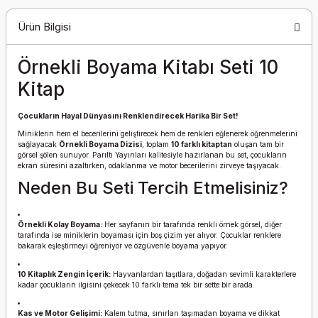
Ürün Bilgisi
Örnekli Boyama Kitabı Seti 10
Kitap
Çocukların Hayal Dünyasını Renklendirecek Harika Bir Set!
Miniklerin hem el becerilerini geliştirecek hem de renkleri eğlenerek öğrenmelerini
sağlayacak
Örnekli Boyama Dizisi
, toplam
10 farklı kitaptan
oluşan tam bir
görsel şölen sunuyor. Parıltı Yayınları kalitesiyle hazırlanan bu set, çocukların
ekran süresini azaltırken, odaklanma ve motor becerilerini zirveye taşıyacak.
Neden Bu Seti Tercih Etmelisiniz?
Örnekli Kolay Boyama:
Her sayfanın bir tarafında renkli örnek görsel, diğer
tarafında ise miniklerin boyaması için boş çizim yer alıyor. Çocuklar renklere
bakarak eşleştirmeyi öğreniyor ve özgüvenle boyama yapıyor.
10 Kitaplık Zengin İçerik:
Hayvanlardan taşıtlara, doğadan sevimli karakterlere
kadar çocukların ilgisini çekecek 10 farklı tema tek bir sette bir arada.
Kas ve Motor Gelişimi:
Kalem tutma, sınırları taşımadan boyama ve dikkat