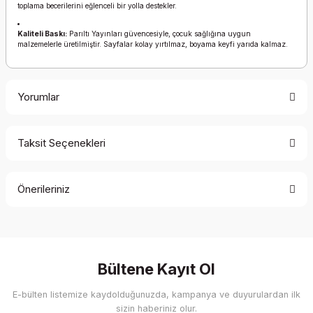
toplama becerilerini eğlenceli bir yolla destekler.
Kaliteli Baskı:
Parıltı Yayınları güvencesiyle, çocuk sağlığına uygun
malzemelerle üretilmiştir. Sayfalar kolay yırtılmaz, boyama keyfi yarıda kalmaz.
Yorumlar
Taksit Seçenekleri
Bu ürüne ilk yorumu siz yapın!
Önerileriniz
Yorum Yaz
Bu ürünün fiyat bilgisi, resim, ürün açıklamalarında ve diğer
konularda yetersiz gördüğünüz noktaları öneri formunu
kullanarak tarafımıza iletebilirsiniz.
Görüş ve önerileriniz için teşekkür ederiz.
Bültene Kayıt Ol
E-bülten listemize kaydolduğunuzda, kampanya ve duyurulardan ilk
Ürün resmi kalitesiz, bozuk veya görüntülenemiyor.
sizin haberiniz olur.