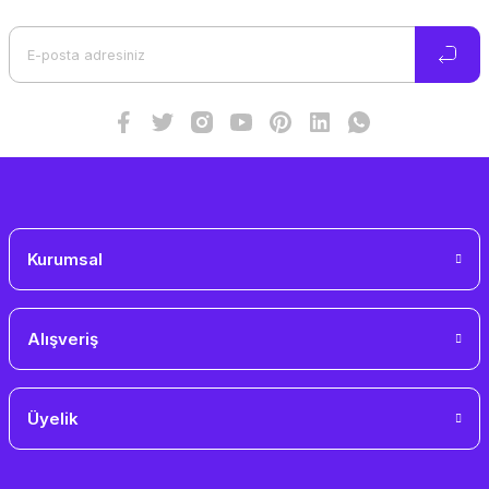
Ürün açıklamasında eksik bilgiler bulunuyor.
Ürün bilgilerinde hatalar bulunuyor.
Ürün fiyatı diğer sitelerden daha pahalı.
Bu ürüne benzer farklı alternatifler olmalı.
Gönder
Kurumsal
Alışveriş
Üyelik