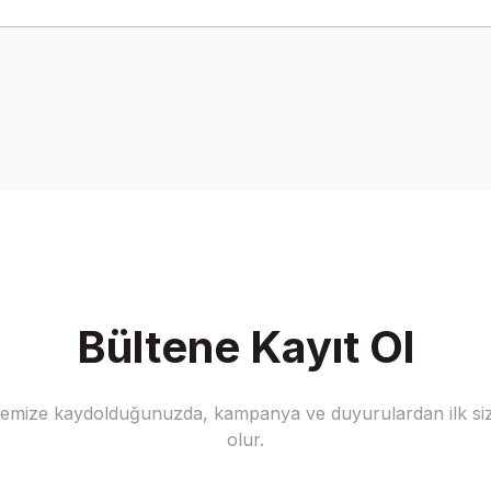
onularda yetersiz gördüğünüz noktaları öneri formunu kullanarak tarafımız
Bu ürüne ilk yorumu siz yapın!
Yorum Yaz
Bültene Kayıt Ol
stemize kaydolduğunuzda, kampanya ve duyurulardan ilk siz
Gönder
olur.