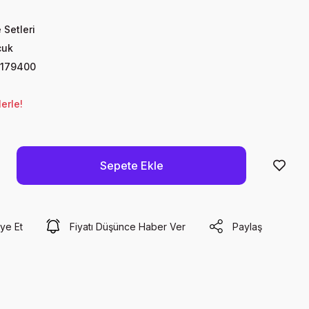
 Setleri
cuk
179400
erle!
Sepete Ekle
ye Et
Fiyatı Düşünce Haber Ver
Paylaş