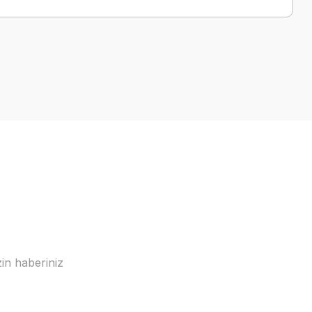
a iletebilirsiniz.
in haberiniz