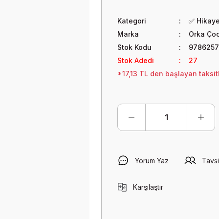
Kategori
✅ Hikaye
Marka
Orka Ço
Stok Kodu
9786257
Stok Adedi
27
*17,13 TL den başlayan taksitl
Yorum Yaz
Tavsi
Karşılaştır