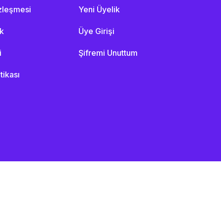
özleşmesi
Yeni Üyelik
ik
Üye Girişi
i
Şifremi Unuttum
itikası