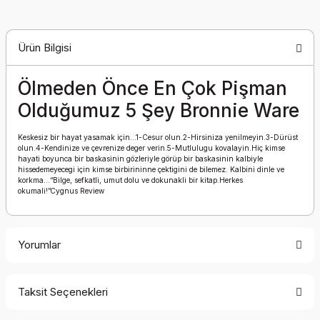
Ürün Bilgisi
Ölmeden Önce En Çok Pişman
Olduğumuz 5 Şey Bronnie Ware
Keskesiz bir hayat yasamak için…1-Cesur olun.2-Hirsiniza yenilmeyin.3-Dürüst
olun.4-Kendinize ve çevrenize deger verin.5-Mutlulugu kovalayin.Hiç kimse
hayati boyunca bir baskasinin gözleriyle görüp bir baskasinin kalbiyle
hissedemeyecegi için kimse birbirininne çektigini de bilemez. Kalbini dinle ve
korkma…“Bilge, sefkatli, umut dolu ve dokunakli bir kitap.Herkes
okumali!”Cygnus Review
Yorumlar
Taksit Seçenekleri
Bu ürüne ilk yorumu siz yapın!