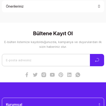
Önerileriniz
Yorum Yaz
Bu ürünün fiyat bilgisi, resim, ürün açıklamalarında ve diğer
konularda yetersiz gördüğünüz noktaları öneri formunu
kullanarak tarafımıza iletebilirsiniz.
Görüş ve önerileriniz için teşekkür ederiz.
Bültene Kayıt Ol
E-bülten listemize kaydolduğunuzda, kampanya ve duyurulardan ilk
Ürün resmi kalitesiz, bozuk veya görüntülenemiyor.
sizin haberiniz olur.
Ürün açıklamasında eksik bilgiler bulunuyor.
Ürün bilgilerinde hatalar bulunuyor.
Ürün fiyatı diğer sitelerden daha pahalı.
Bu ürüne benzer farklı alternatifler olmalı.
Gönder
Kurumsal