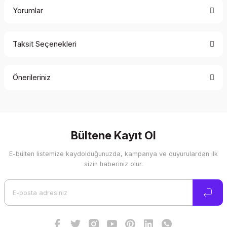
Yorumlar
Taksit Seçenekleri
Bu ürüne ilk yorumu siz yapın!
Önerileriniz
Yorum Yaz
Bu ürünün fiyat bilgisi, resim, ürün açıklamalarında ve diğer
konularda yetersiz gördüğünüz noktaları öneri formunu
kullanarak tarafımıza iletebilirsiniz.
Görüş ve önerileriniz için teşekkür ederiz.
Bültene Kayıt Ol
E-bülten listemize kaydolduğunuzda, kampanya ve duyurulardan ilk
Ürün resmi kalitesiz, bozuk veya görüntülenemiyor.
sizin haberiniz olur.
Ürün açıklamasında eksik bilgiler bulunuyor.
Ürün bilgilerinde hatalar bulunuyor.
Ürün fiyatı diğer sitelerden daha pahalı.
Bu ürüne benzer farklı alternatifler olmalı.