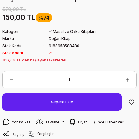
570,00 TL
150,00 TL
%74
Kategori
✅ Masal ve Öykü Kitapları
Marka
Doğan Kitap
Stok Kodu
9188958588480
Stok Adedi
20
*16,06 TL den başlayan taksitlerle!
Sepete Ekle
Yorum Yaz
Tavsiye Et
Fiyatı Düşünce Haber Ver
Karşılaştır
Paylaş