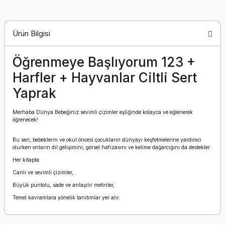
Ürün Bilgisi
Öğrenmeye Başlıyorum 123 +
Harfler + Hayvanlar Ciltli Sert
Yaprak
Merhaba Dünya Bebeğiniz sevimli çizimler eşliğinde kolayca ve eğlenerek
öğrenecek!
Bu seri, bebeklerin ve okul öncesi çocukların dünyayı keşfetmelerine yardımcı
olurken onların dil gelişimini, görsel hafızasını ve kelime dağarcığını da destekler.
Her kitapta:
Canlı ve sevimli çizimler,
Büyük puntolu, sade ve anlaşılır metinler,
Temel kavramlara yönelik tanıtımlar yer alır.