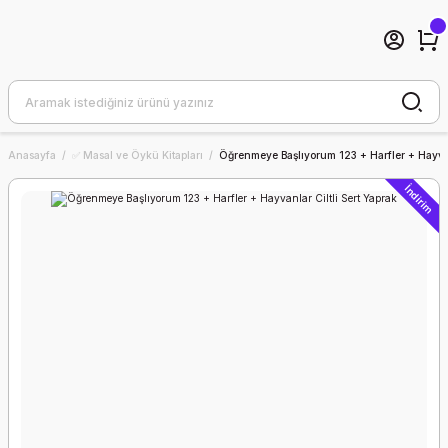
Anasayfa
✅ Masal ve Öykü Kitapları
Öğrenmeye Başlıyorum 123 + Harfler + Hayvanl
İndirim