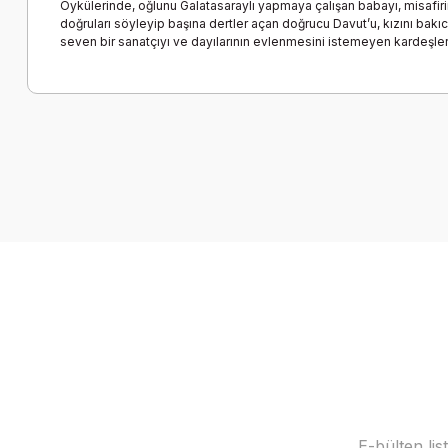
Öykülerinde, oğlunu Galatasaraylı yapmaya çalışan babayı, misafirine
doğruları söyleyip başına dertler açan doğrucu Davut’u, kızını bak
seven bir sanatçıyı ve dayılarının evlenmesini istemeyen kardeşleri 
Bu ürünün fiyat bilgisi, resim, ürün açıklamalarında ve diğer k
Görüş ve önerileriniz için teşekkür ederiz.
Ürün resmi kalitesiz, bozuk veya görüntülenemiyor.
Ürün açıklamasında eksik bilgiler bulunuyor.
Ürün bilgilerinde hatalar bulunuyor.
Ürün fiyatı diğer sitelerden daha pahalı.
Bu ürüne benzer farklı alternatifler olmalı.
E-bülten li