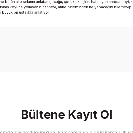
 bütün aile sırlarını anlatan çocuğu, çocukluk aşkını hatırlayan anneanneyi, k
ıcısının köyüne yollayan bir anneyi, anne özleminden ne yapacağını bilemeyip 
büyük bir ustalıkla anlatıyor.
onularda yetersiz gördüğünüz noktaları öneri formunu kullanarak tarafımız
Bu ürüne ilk yorumu siz yapın!
Yorum Yaz
Bültene Kayıt Ol
stemize kaydolduğunuzda, kampanya ve duyurulardan ilk siz