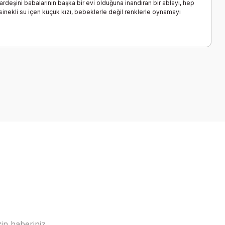
ardeşini babalarının başka bir evi olduğuna inandıran bir ablayı, hep
sinekli su içen küçük kızı, bebeklerle değil renklerle oynamayı
a iletebilirsiniz.
in haberiniz