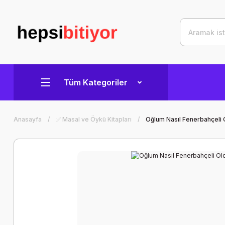
Tüm Kategoriler
Anasayfa
✅ Masal ve Öykü Kitapları
Oğlum Nasıl Fenerbahçeli