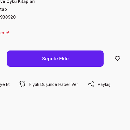
ve Öykü Kitapları
itap
0938920
erle!
Sepete Ekle
ye Et
Fiyatı Düşünce Haber Ver
Paylaş