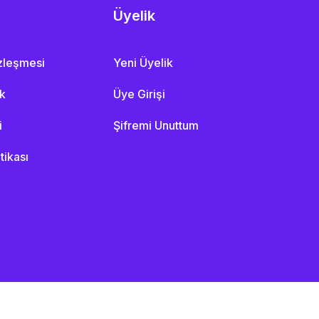
Üyelik
özleşmesi
Yeni Üyelik
ik
Üye Girişi
i
Şifremi Unuttum
itikası