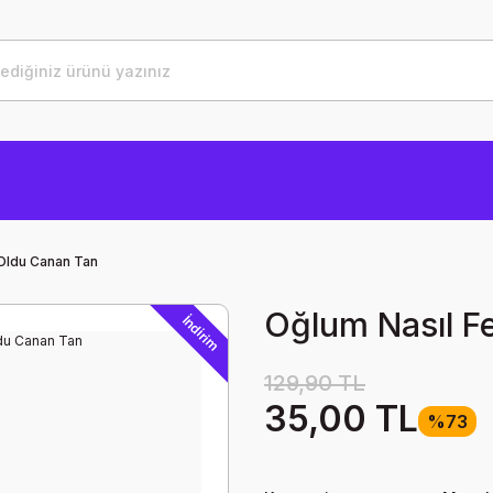
 Oldu Canan Tan
Oğlum Nasıl F
İndirim
129,90 TL
35,00 TL
%73