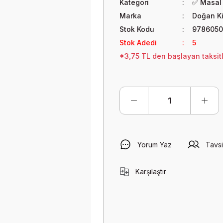
Kategori
✅ Masal 
Marka
Doğan K
Stok Kodu
978605
Stok Adedi
5
*3,75 TL den başlayan taksitl
Yorum Yaz
Tavsi
Karşılaştır