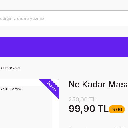
k Emre Avcı
Ne Kadar Masa
İndirim
250,00 TL
99,90 TL
%60