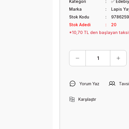
Kategori
✅ Edebi
Marka
Lapis Yay
Stok Kodu
9786259
Stok Adedi
20
*10,70 TL den başlayan taksit
Yorum Yaz
Tavsi
Karşılaştır