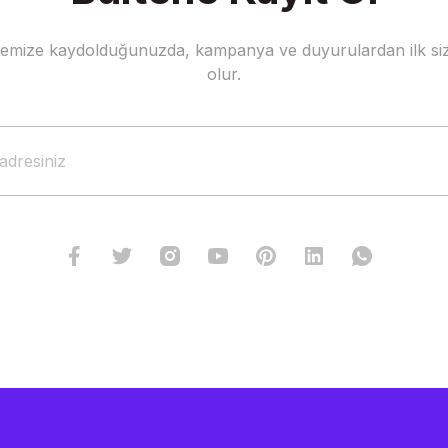
stemize kaydolduğunuzda, kampanya ve duyurulardan ilk siz
Gönder
olur.