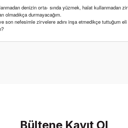
anmadan denizin orta- sında yüzmek, halat kullanmadan zir
uman olmadıkça durmayacağım.
e son nefesimle zirvelere adını inşa etmedikçe tuttuğum el
n?
onularda yetersiz gördüğünüz noktaları öneri formunu kullanarak tarafımız
Bu ürüne ilk yorumu siz yapın!
Yorum Yaz
Bültene Kayıt Ol