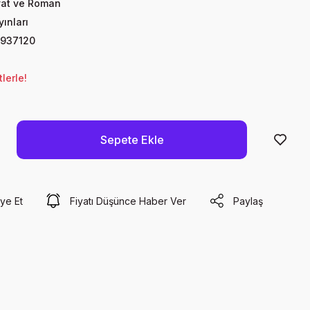
yat ve Roman
ınları
937120
lerle!
Sepete Ekle
ye Et
Fiyatı Düşünce Haber Ver
Paylaş