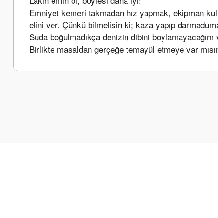
Lâkin emin ol, böylesi daha iyi!
Emniyet kemeri takmadan hız yapmak, ekipman kull
elini ver. Çünkü bilmelisin ki; kaza yapıp darmad
Suda boğulmadıkça denizin dibini boylamayacağım v
Birlikte masaldan gerçeğe temayül etmeye var mısı
Bu ürünün fiyat bilgisi, resim, ürün açıklamalarında ve diğer k
Görüş ve önerileriniz için teşekkür ederiz.
Ürün resmi kalitesiz, bozuk veya görüntülenemiyor.
Ürün açıklamasında eksik bilgiler bulunuyor.
Ürün bilgilerinde hatalar bulunuyor.
Ürün fiyatı diğer sitelerden daha pahalı.
Bu ürüne benzer farklı alternatifler olmalı.