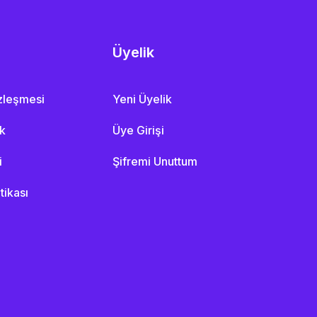
Üyelik
özleşmesi
Yeni Üyelik
ik
Üye Girişi
i
Şifremi Unuttum
itikası