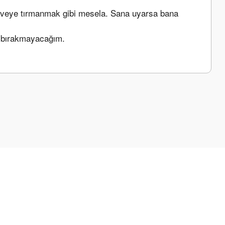
veye tırmanmak gibi mesela. Sana uyarsa bana 
i bırakmayacağım.
a iletebilirsiniz.