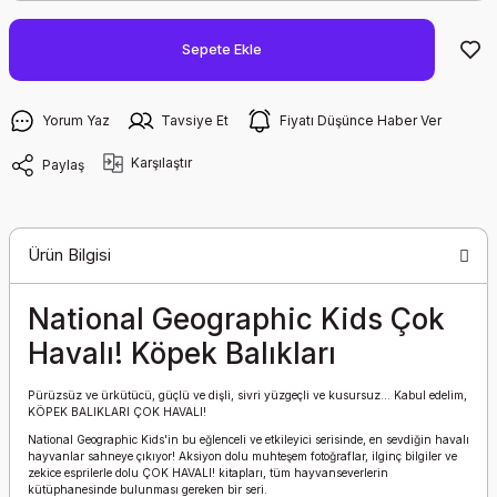
Sepete Ekle
Yorum Yaz
Tavsiye Et
Fiyatı Düşünce Haber Ver
Karşılaştır
Paylaş
Ürün Bilgisi
National Geographic Kids Çok
Havalı! Köpek Balıkları
Pürüzsüz ve ürkütücü, güçlü ve dişli, sivri yüzgeçli ve kusursuz... Kabul edelim,
KÖPEK BALIKLARI ÇOK HAVALI!
National Geographic Kids'in bu eğlenceli ve etkileyici serisinde, en sevdiğin havalı
hayvanlar sahneye çıkıyor! Aksiyon dolu muhteşem fotoğraflar, ilginç bilgiler ve
zekice esprilerle dolu ÇOK HAVALI! kitapları, tüm hayvanseverlerin
kütüphanesinde bulunması gereken bir seri.