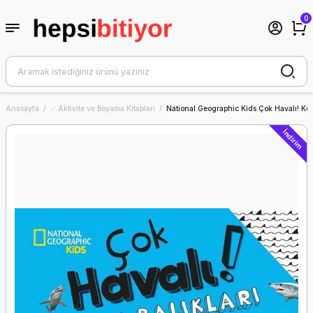
0
Anasayfa
✅ Aktivite ve Boyama Kitapları
National Geographic Kids Çok Havalı! Köp
İndirim