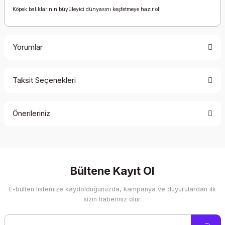
Köpek balıklarının büyüleyici dünyasını keşfetmeye hazır ol!
Yorumlar
Taksit Seçenekleri
Bu ürüne ilk yorumu siz yapın!
Önerileriniz
Yorum Yaz
Bu ürünün fiyat bilgisi, resim, ürün açıklamalarında ve diğer
konularda yetersiz gördüğünüz noktaları öneri formunu
kullanarak tarafımıza iletebilirsiniz.
Görüş ve önerileriniz için teşekkür ederiz.
Bültene Kayıt Ol
E-bülten listemize kaydolduğunuzda, kampanya ve duyurulardan ilk
Ürün resmi kalitesiz, bozuk veya görüntülenemiyor.
sizin haberiniz olur.
Ürün açıklamasında eksik bilgiler bulunuyor.
Ürün bilgilerinde hatalar bulunuyor.