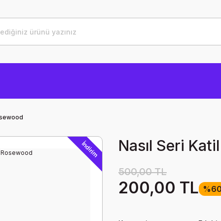
Rosewood
Nasıl Seri Kat
İndirim
500,00 TL
200,00 TL
%6