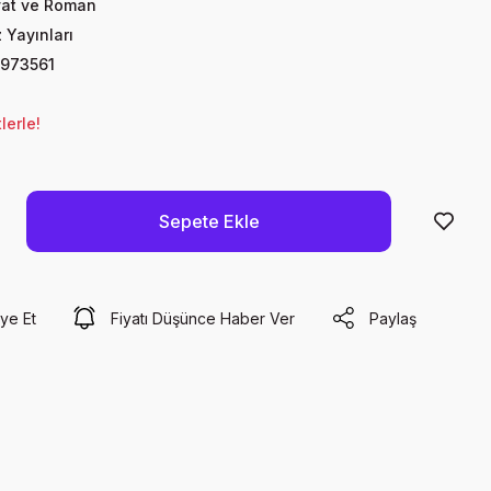
yat ve Roman
Yayınları
973561
lerle!
Sepete Ekle
ye Et
Fiyatı Düşünce Haber Ver
Paylaş