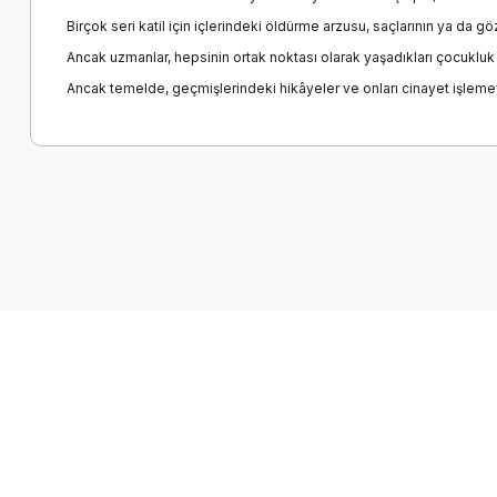
Birçok seri katil için içlerindeki öldürme arzusu, saçlarının ya da g
Ancak uzmanlar, hepsinin ortak noktası olarak yaşadıkları çocukluk 
Ancak temelde, geçmişlerindeki hikâyeler ve onları cinayet işlemey
Bu ürünün fiyat bilgisi, resim, ürün açıklamalarında ve diğer k
Görüş ve önerileriniz için teşekkür ederiz.
Ürün resmi kalitesiz, bozuk veya görüntülenemiyor.
Ürün açıklamasında eksik bilgiler bulunuyor.
Ürün bilgilerinde hatalar bulunuyor.
Ürün fiyatı diğer sitelerden daha pahalı.
Bu ürüne benzer farklı alternatifler olmalı.