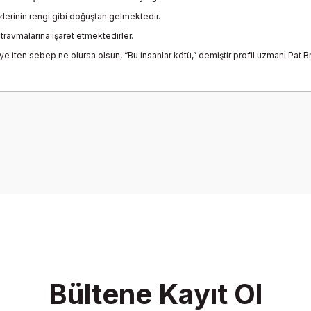
özlerinin rengi gibi doğuştan gelmektedir.
travmalarına işaret etmektedirler.
e iten sebep ne olursa olsun, “Bu insanlar kötü,” demiştir profil uzmanı Pat
onularda yetersiz gördüğünüz noktaları öneri formunu kullanarak tarafımız
Bu ürüne ilk yorumu siz yapın!
Yorum Yaz
Bültene Kayıt Ol