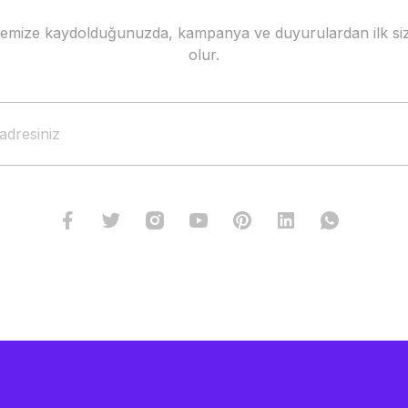
stemize kaydolduğunuzda, kampanya ve duyurulardan ilk siz
Gönder
olur.