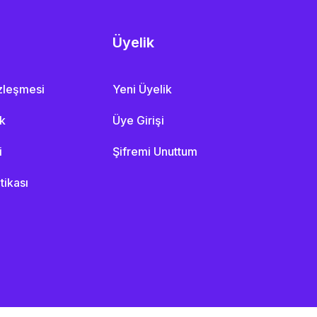
Üyelik
özleşmesi
Yeni Üyelik
ik
Üye Girişi
i
Şifremi Unuttum
itikası