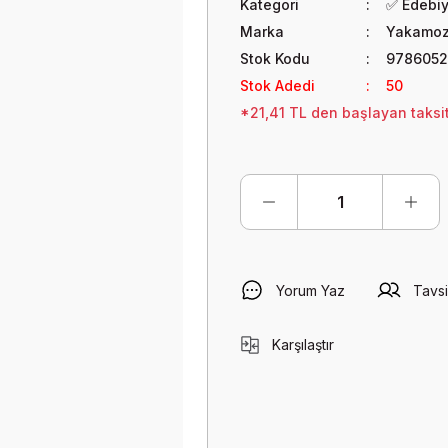
Kategori
✅ Edebi
Marka
Yakamoz 
Stok Kodu
9786052
Stok Adedi
50
*21,41 TL den başlayan taksit
Yorum Yaz
Tavsi
Karşılaştır