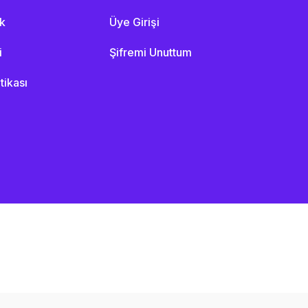
ik
Üye Girişi
i
Şifremi Unuttum
itikası