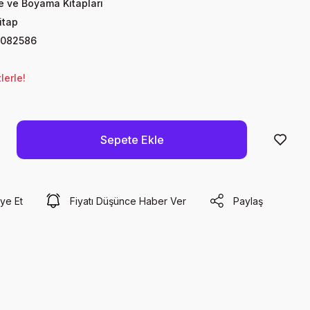
te ve Boyama Kitapları
itap
082586
lerle!
Sepete Ekle
ye Et
Fiyatı Düşünce Haber Ver
Paylaş