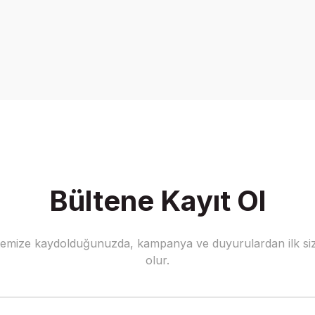
onularda yetersiz gördüğünüz noktaları öneri formunu kullanarak tarafımız
Bu ürüne ilk yorumu siz yapın!
Yorum Yaz
Bültene Kayıt Ol
stemize kaydolduğunuzda, kampanya ve duyurulardan ilk siz
Gönder
olur.