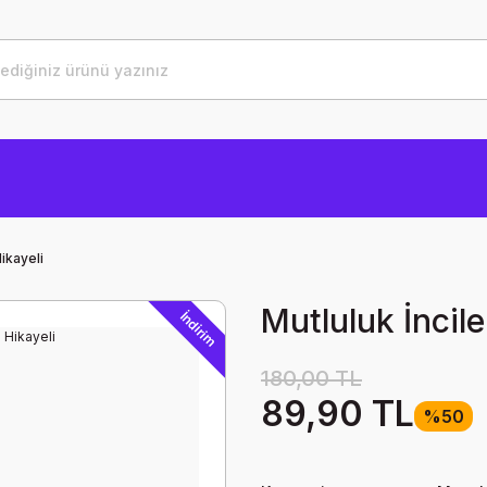
Hikayeli
Mutluluk İncile
İndirim
180,00 TL
89,90 TL
%50