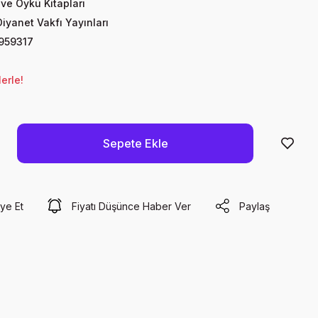
ve Öykü Kitapları
Diyanet Vakfı Yayınları
959317
erle!
Sepete Ekle
ye Et
Fiyatı Düşünce Haber Ver
Paylaş