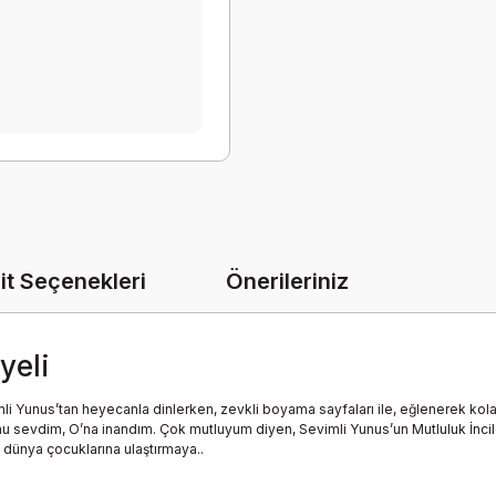
it Seçenekleri
Önerileriniz
yeli
vimli Yunus’tan heyecanla dinlerken, zevkli boyama sayfaları ile, eğlenerek ko
O’nu sevdim, O’na inandım. Çok mutluyum diyen, Sevimli Yunus’un Mutluluk İncil
m dünya çocuklarına ulaştırmaya..