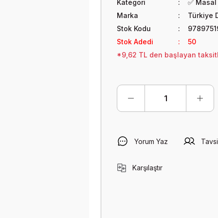
Kategori
✅ Masal 
Marka
Türkiye 
Stok Kodu
9789751
Stok Adedi
50
*9,62 TL den başlayan taksitl
Yorum Yaz
Tavsi
Karşılaştır