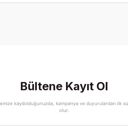
onularda yetersiz gördüğünüz noktaları öneri formunu kullanarak tarafımız
Bu ürüne ilk yorumu siz yapın!
Yorum Yaz
Bültene Kayıt Ol
stemize kaydolduğunuzda, kampanya ve duyurulardan ilk siz
Gönder
olur.