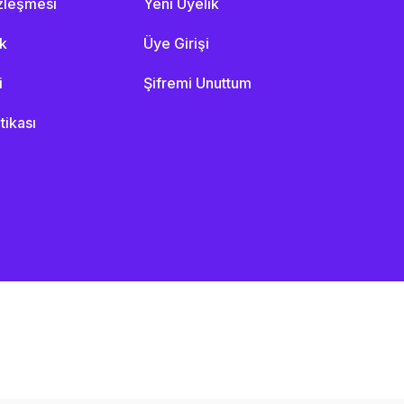
özleşmesi
Yeni Üyelik
ik
Üye Girişi
i
Şifremi Unuttum
itikası