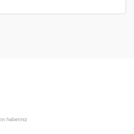
a iletebilirsiniz.
in haberiniz