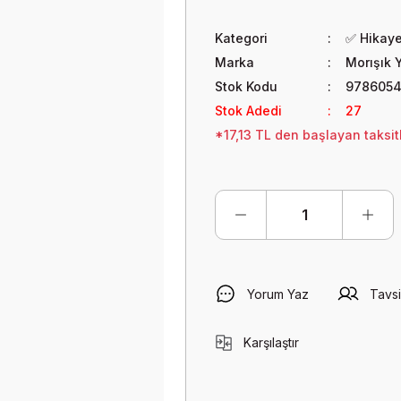
Kategori
✅ Hikaye
Marka
Morışık Y
Stok Kodu
978605
Stok Adedi
27
*17,13 TL den başlayan taksitl
Yorum Yaz
Tavsi
Karşılaştır