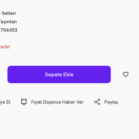
 Setleri
ayınları
4704453
erle!
Sepete Ekle
ye Et
Fiyatı Düşünce Haber Ver
Paylaş