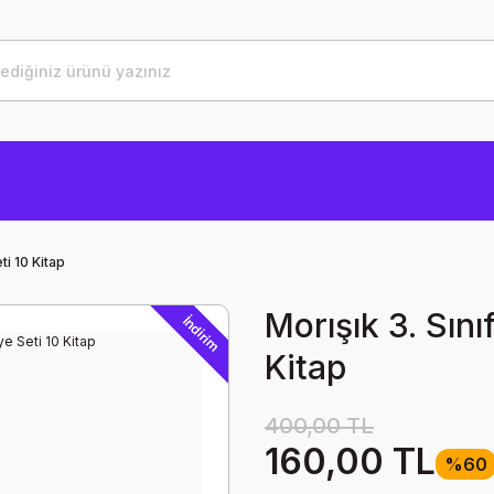
eti 10 Kitap
Morışık 3. Sınıf
İndirim
Kitap
400,00 TL
160,00 TL
%60