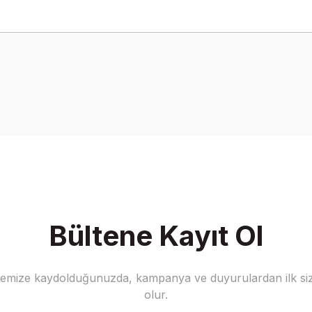
onularda yetersiz gördüğünüz noktaları öneri formunu kullanarak tarafımız
Bu ürüne ilk yorumu siz yapın!
Yorum Yaz
Bültene Kayıt Ol
stemize kaydolduğunuzda, kampanya ve duyurulardan ilk siz
Gönder
olur.