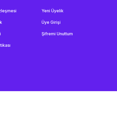
özleşmesi
Yeni Üyelik
ik
Üye Girişi
i
Şifremi Unuttum
itikası