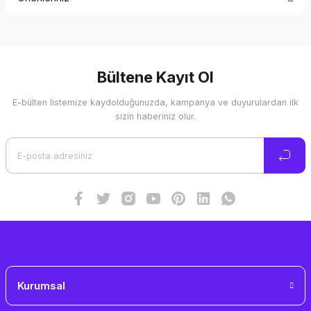
Yorum Yaz
Bu ürünün fiyat bilgisi, resim, ürün açıklamalarında ve diğer
konularda yetersiz gördüğünüz noktaları öneri formunu
kullanarak tarafımıza iletebilirsiniz.
Görüş ve önerileriniz için teşekkür ederiz.
Bültene Kayıt Ol
E-bülten listemize kaydolduğunuzda, kampanya ve duyurulardan ilk
Ürün resmi kalitesiz, bozuk veya görüntülenemiyor.
sizin haberiniz olur.
Ürün açıklamasında eksik bilgiler bulunuyor.
Ürün bilgilerinde hatalar bulunuyor.
Ürün fiyatı diğer sitelerden daha pahalı.
Bu ürüne benzer farklı alternatifler olmalı.
Gönder
Kurumsal