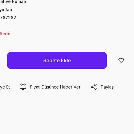
yat ve Roman
ınları
9787282
lerle!
Sepete Ekle
ye Et
Fiyatı Düşünce Haber Ver
Paylaş