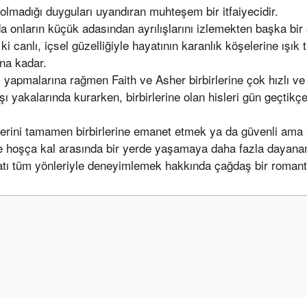
 olmadığı duyguları uyandıran muhteşem bir itfaiyecidir.
da onların küçük adasından ayrılışlarını izlemekten başka bi
ki canlı, içsel güzelliğiyle hayatının karanlık köşelerine ışı
ana kadar.
yapmalarına rağmen Faith ve Asher birbirlerine çok hızlı ve s
rşı yakalarında kurarken, birbirlerine olan hisleri gün geçtikçe
lplerini tamamen birbirlerine emanet etmek ya da güvenli ama
e hoşça kal arasında bir yerde yaşamaya daha fazla dayan
tı tüm yönleriyle deneyimlemek hakkında çağdaş bir romant
onularda yetersiz gördüğünüz noktaları öneri formunu kullanarak tarafımız
Bu ürüne ilk yorumu siz yapın!
Yorum Yaz