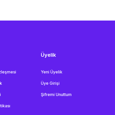
Üyelik
özleşmesi
Yeni Üyelik
ik
Üye Girişi
i
Şifremi Unuttum
itikası