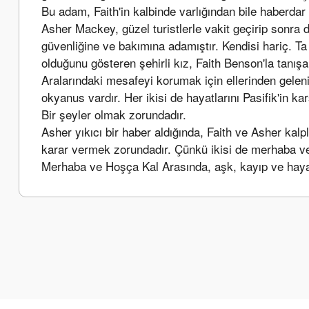
Bu adam, Faith'in kalbinde varlığından bile haberdar
Asher Mackey, güzel turistlerle vakit geçirip sonra 
güvenliğine ve bakımına adamıştır. Kendisi hariç. Ta 
olduğunu gösteren şehirli kız, Faith Benson'la tanış
Aralarındaki mesafeyi korumak için ellerinden geleni 
okyanus vardır. Her ikisi de hayatlarını Pasifik'in ka
Bir şeyler olmak zorundadır.
Asher yıkıcı bir haber aldığında, Faith ve Asher ka
karar vermek zorundadır. Çünkü ikisi de merhaba v
Merhaba ve Hoşça Kal Arasında, aşk, kayıp ve haya
Bu ürünün fiyat bilgisi, resim, ürün açıklamalarında ve diğer k
Görüş ve önerileriniz için teşekkür ederiz.
Ürün resmi kalitesiz, bozuk veya görüntülenemiyor.
Ürün açıklamasında eksik bilgiler bulunuyor.