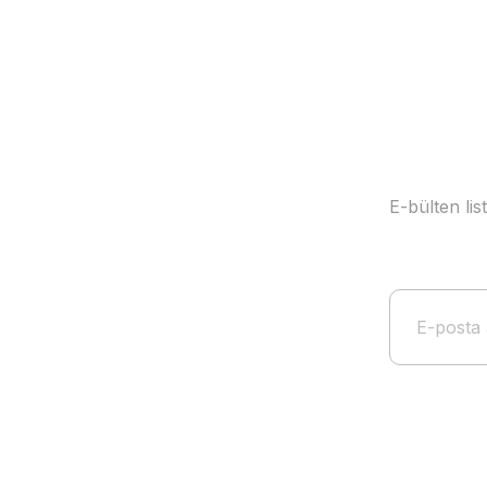
Ürün bilgilerinde hatalar bulunuyor.
Ürün fiyatı diğer sitelerden daha pahalı.
Bu ürüne benzer farklı alternatifler olmalı.
E-bülten li