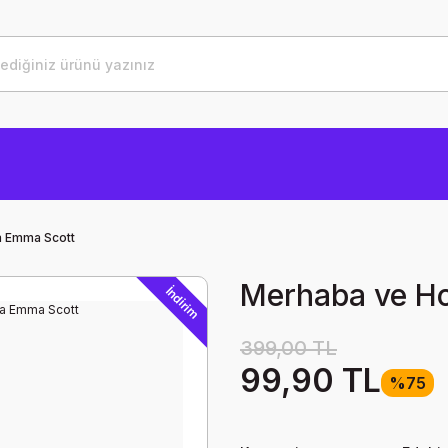
a Emma Scott
Merhaba ve Ho
İndirim
399,00 TL
99,90 TL
%75