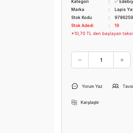
Kategori
✅ Edebi
Marka
Lapis Yay
Stok Kodu
978625
Stok Adedi
19
*10,70 TL den başlayan taksit
Yorum Yaz
Tavsi
Karşılaştır