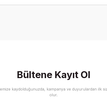
onularda yetersiz gördüğünüz noktaları öneri formunu kullanarak tarafımız
Bu ürüne ilk yorumu siz yapın!
Yorum Yaz
Bültene Kayıt Ol
stemize kaydolduğunuzda, kampanya ve duyurulardan ilk siz
Gönder
olur.