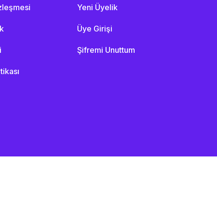
özleşmesi
Yeni Üyelik
ik
Üye Girişi
i
Şifremi Unuttum
itikası