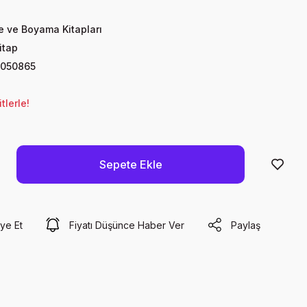
te ve Boyama Kitapları
itap
050865
lerle!
Sepete Ekle
ye Et
Fiyatı Düşünce Haber Ver
Paylaş