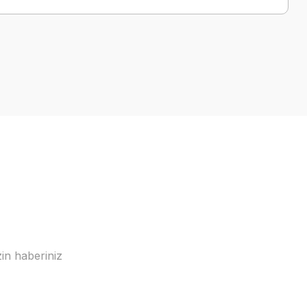
a iletebilirsiniz.
in haberiniz