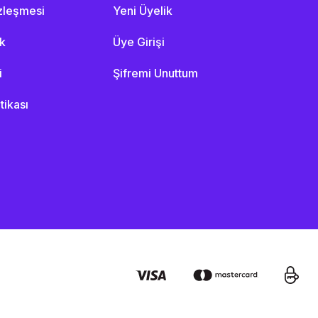
özleşmesi
Yeni Üyelik
ik
Üye Girişi
i
Şifremi Unuttum
itikası