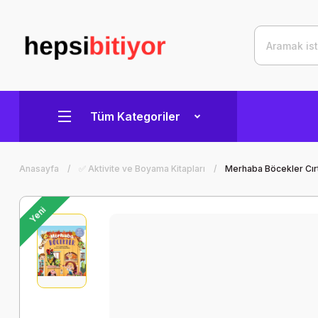
Tüm Kategoriler
Anasayfa
✅ Aktivite ve Boyama Kitapları
Merhaba Böcekler Cırt 
Yeni