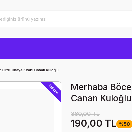
Cırtlı Hikaye Kitabı Canan Kuloğlu
Merhaba Böcekl
İndirim
Canan Kuloğlu
380,00 TL
190,00 TL
%50