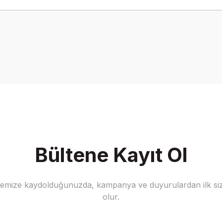
onularda yetersiz gördüğünüz noktaları öneri formunu kullanarak tarafımız
Bu ürüne ilk yorumu siz yapın!
Yorum Yaz
Bültene Kayıt Ol
stemize kaydolduğunuzda, kampanya ve duyurulardan ilk siz
Gönder
olur.