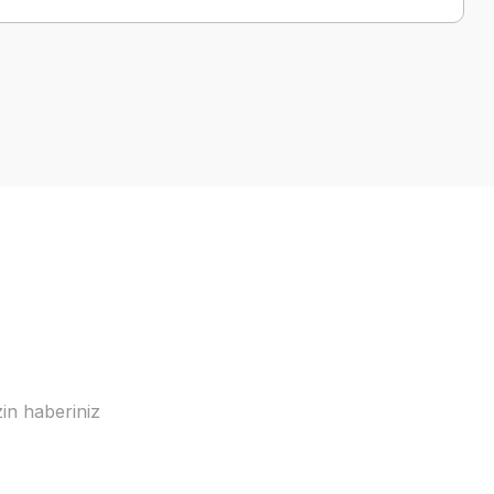
a iletebilirsiniz.
in haberiniz