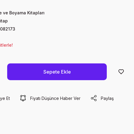
te ve Boyama Kitapları
itap
082173
lerle!
Sepete Ekle
ye Et
Fiyatı Düşünce Haber Ver
Paylaş