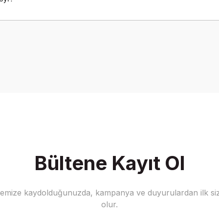
onularda yetersiz gördüğünüz noktaları öneri formunu kullanarak tarafımız
Bu ürüne ilk yorumu siz yapın!
Yorum Yaz
Bültene Kayıt Ol
stemize kaydolduğunuzda, kampanya ve duyurulardan ilk siz
Gönder
olur.