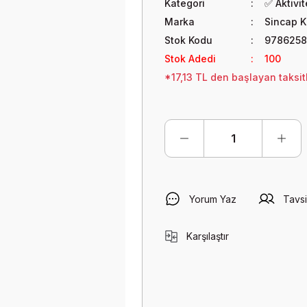
Kategori
✅ Aktivi
Marka
Sincap K
Stok Kodu
978625
Stok Adedi
100
*17,13 TL den başlayan taksitl
Yorum Yaz
Tavsi
Karşılaştır