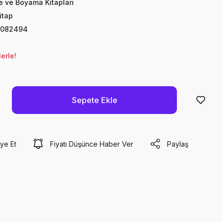
te ve Boyama Kitapları
itap
8082494
erle!
Sepete Ekle
ye Et
Fiyatı Düşünce Haber Ver
Paylaş