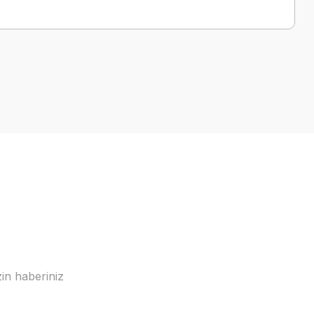
a iletebilirsiniz.
in haberiniz