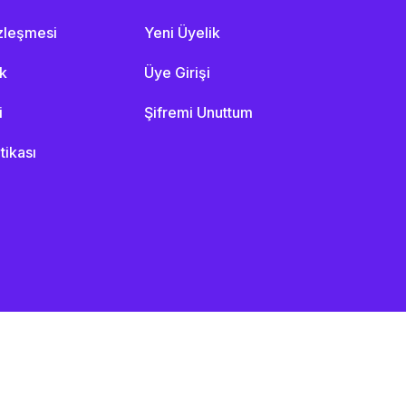
özleşmesi
Yeni Üyelik
ik
Üye Girişi
i
Şifremi Unuttum
itikası