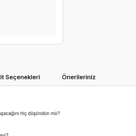
it Seçenekleri
Önerileriniz
n
ılaşacağını hiç düşündün mü?
eyi?