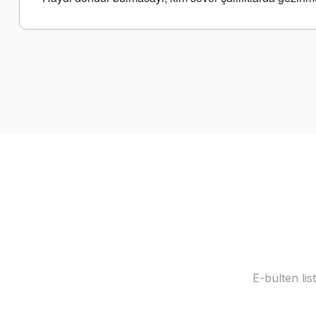
Bu ürünün fiyat bilgisi, resim, ürün açıklamalarında ve diğer k
Görüş ve önerileriniz için teşekkür ederiz.
Ürün resmi kalitesiz, bozuk veya görüntülenemiyor.
Ürün açıklamasında eksik bilgiler bulunuyor.
Ürün bilgilerinde hatalar bulunuyor.
Ürün fiyatı diğer sitelerden daha pahalı.
Bu ürüne benzer farklı alternatifler olmalı.
E-bülten li