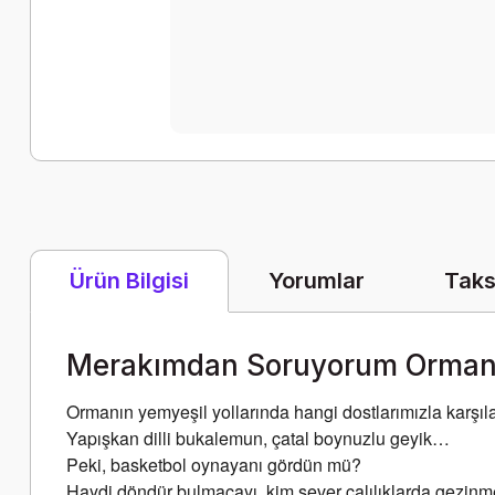
Yorumlar
Taks
Ürün Bilgisi
Merakımdan Soruyorum Orma
Ormanın yemyeşil yollarında hangi dostlarımızla karş
Yapışkan dilli bukalemun, çatal boynuzlu geyik…
Peki, basketbol oynayanı gördün mü?
Haydi döndür bulmacayı, kim sever çalılıklarda gezinm