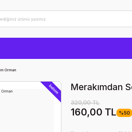
um Orman
Merakımdan S
İndirim
320,00 TL
160,00 TL
%50