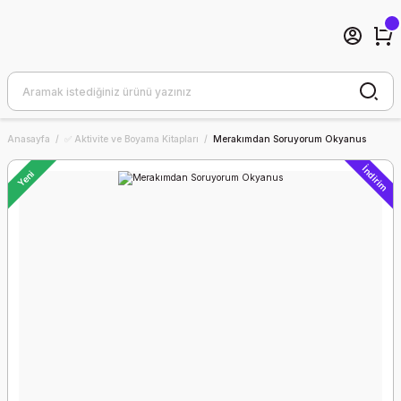
Anasayfa
✅ Aktivite ve Boyama Kitapları
Merakımdan Soruyorum Okyanus
İndirim
Yeni