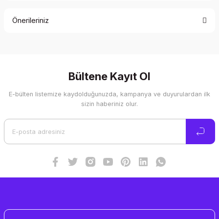
Önerileriniz
Yorum Yaz
Bu ürünün fiyat bilgisi, resim, ürün açıklamalarında ve diğer
konularda yetersiz gördüğünüz noktaları öneri formunu
kullanarak tarafımıza iletebilirsiniz.
Görüş ve önerileriniz için teşekkür ederiz.
Bültene Kayıt Ol
E-bülten listemize kaydolduğunuzda, kampanya ve duyurulardan ilk
Ürün resmi kalitesiz, bozuk veya görüntülenemiyor.
sizin haberiniz olur.
Ürün açıklamasında eksik bilgiler bulunuyor.
Ürün bilgilerinde hatalar bulunuyor.
Ürün fiyatı diğer sitelerden daha pahalı.
Bu ürüne benzer farklı alternatifler olmalı.
Gönder