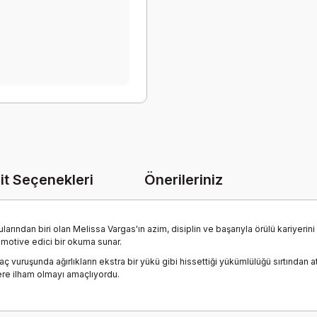
it Seçenekleri
Önerileriniz
rından biri olan Melissa Vargas'ın azim, disiplin ve başarıyla örülü kariyerini k
 motive edici bir okuma sunar.
ç vuruşunda ağırlıkların ekstra bir yükü gibi hissettiği yükümlülüğü sırtından at
lere ilham olmayı amaçlıyordu.