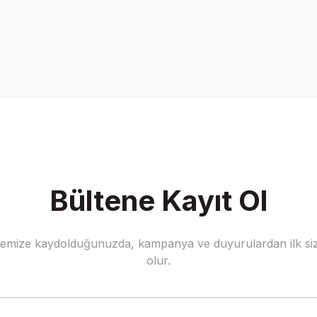
onularda yetersiz gördüğünüz noktaları öneri formunu kullanarak tarafımız
Bu ürüne ilk yorumu siz yapın!
Yorum Yaz
Bültene Kayıt Ol
stemize kaydolduğunuzda, kampanya ve duyurulardan ilk siz
Gönder
olur.