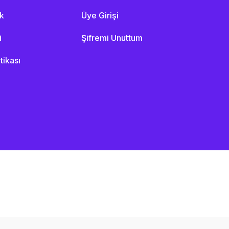
ik
Üye Girişi
i
Şifremi Unuttum
itikası