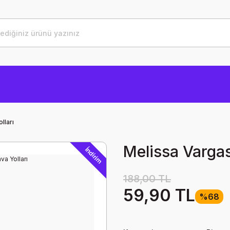
lları
Melissa Vargas
İndirim
188,00 TL
59,90 TL
%68