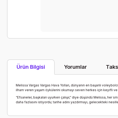
Yorumlar
Taks
Ürün Bilgisi
Melissa Vargas Vargas Hava Yolları, dünyanın en başarılı voleybolcula
ilham veren yaşam öykülerini okumayı seven herkes için keyifli ve
“Efsaneler, başkaları uyurken çalışır,” diye düşündü Melissa, her sma
daha fazlasını istiyordu; tarihe adını yazdırmayı, gelecekteki nesil