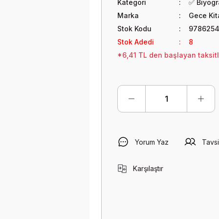
Kategori
✅ Biyogra
Marka
Gece Kit
Stok Kodu
978625
Stok Adedi
8
*6,41 TL den başlayan taksitl
Yorum Yaz
Tavsi
Karşılaştır