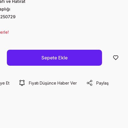
fi ve Hatırat
aplığı
4250729
erle!
Sepete Ekle
ye Et
Fiyatı Düşünce Haber Ver
Paylaş