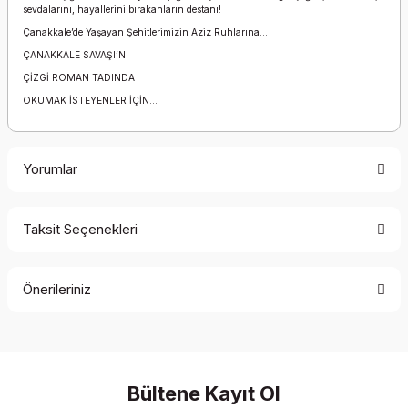
sevdalarını, hayallerini bırakanların destanı!
Çanakkale’de Yaşayan Şehitlerimizin Aziz Ruhlarına...
ÇANAKKALE SAVAŞI’NI
ÇİZGİ ROMAN TADINDA
OKUMAK İSTEYENLER İÇİN...
Yorumlar
Taksit Seçenekleri
Bu ürüne ilk yorumu siz yapın!
Önerileriniz
Yorum Yaz
Bu ürünün fiyat bilgisi, resim, ürün açıklamalarında ve diğer
konularda yetersiz gördüğünüz noktaları öneri formunu
kullanarak tarafımıza iletebilirsiniz.
Görüş ve önerileriniz için teşekkür ederiz.
Bültene Kayıt Ol