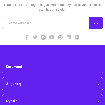
E-bülten listemize kaydolduğunuzda, kampanya ve duyurulardan ilk
Ürün resmi kalitesiz, bozuk veya görüntülenemiyor.
sizin haberiniz olur.
Ürün açıklamasında eksik bilgiler bulunuyor.
Ürün bilgilerinde hatalar bulunuyor.
Ürün fiyatı diğer sitelerden daha pahalı.
Bu ürüne benzer farklı alternatifler olmalı.
Gönder
Kurumsal
Alışveriş
Üyelik