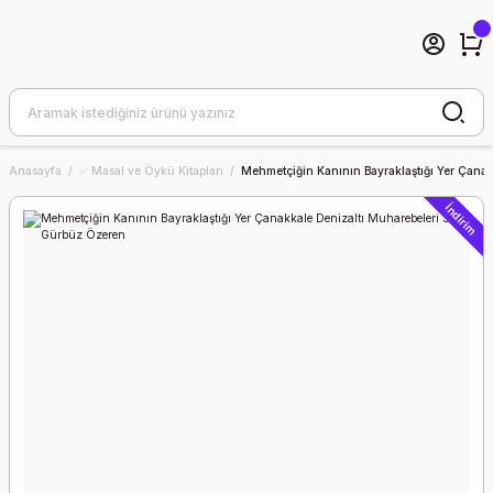
Anasayfa
✅ Masal ve Öykü Kitapları
Mehmetçiğin Kanının Bayraklaştığı Yer Çana
İndirim