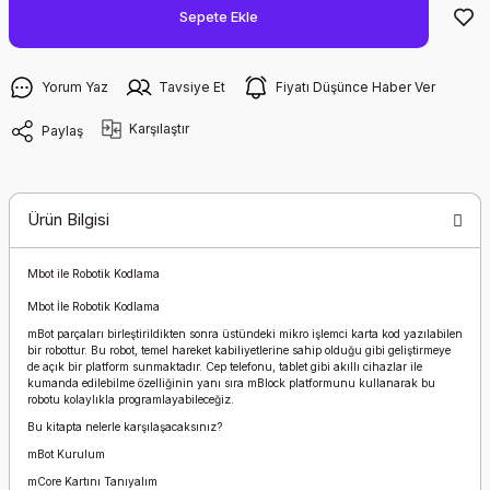
Sepete Ekle
Yorum Yaz
Tavsiye Et
Fiyatı Düşünce Haber Ver
Karşılaştır
Paylaş
Ürün Bilgisi
Mbot ile Robotik Kodlama
Mbot İle Robotik Kodlama
mBot parçaları birleştirildikten sonra üstündeki mikro işlemci karta kod yazılabilen
bir robottur. Bu robot, temel hareket kabiliyetlerine sahip olduğu gibi geliştirmeye
de açık bir platform sunmaktadır. Cep telefonu, tablet gibi akıllı cihazlar ile
kumanda edilebilme özelliğinin yanı sıra mBlock platformunu kullanarak bu
robotu kolaylıkla programlayabileceğiz.
Bu kitapta nelerle karşılaşacaksınız?
mBot Kurulum
mCore Kartını Tanıyalım