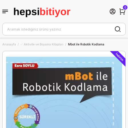
0
Anasayfa
✅ Aktivite ve Boyama Kitapları
Mbot ile Robotik Kodlama
İndirim