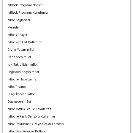
mBlock Programı Nedir?
mBlock Programı Kurulumu
mBot Bağlantısı
Menüler
mBot Yürüyor
mBot Rgb Led Kullanımı
Çizim Yapan mBot
Dans eden mBot
Işık Takip Eden mBot
Engelden Kaçan mBot
mBot ile Hababam Sınıfı
mBot Piyano
Çizgi İzleyen mBot
Düşmeyen mBot
mBot Matris Led ile Kayan Yazı
mBot ile Renk Sensörü Kullanımı
mBot Dokunmatik Yaya Geçidi Lambası
mBot Gaz Sensörü Kullanımı