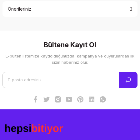
Önerileriniz
Yorum Yaz
Bu ürünün fiyat bilgisi, resim, ürün açıklamalarında ve diğer
konularda yetersiz gördüğünüz noktaları öneri formunu
kullanarak tarafımıza iletebilirsiniz.
Görüş ve önerileriniz için teşekkür ederiz.
Bültene Kayıt Ol
E-bülten listemize kaydolduğunuzda, kampanya ve duyurulardan ilk
Ürün resmi kalitesiz, bozuk veya görüntülenemiyor.
sizin haberiniz olur.
Ürün açıklamasında eksik bilgiler bulunuyor.
Ürün bilgilerinde hatalar bulunuyor.
Ürün fiyatı diğer sitelerden daha pahalı.
Bu ürüne benzer farklı alternatifler olmalı.
Gönder