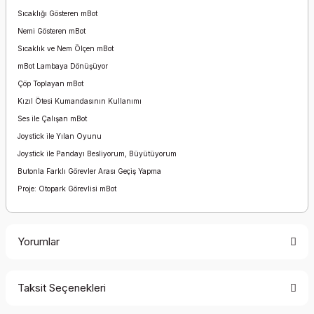
Sıcaklığı Gösteren mBot
Nemi Gösteren mBot
Sıcaklık ve Nem Ölçen mBot
mBot Lambaya Dönüşüyor
Çöp Toplayan mBot
Kızıl Ötesi Kumandasının Kullanımı
Ses ile Çalışan mBot
Joystick ile Yılan Oyunu
Joystick ile Pandayı Besliyorum, Büyütüyorum
Butonla Farklı Görevler Arası Geçiş Yapma
Proje: Otopark Görevlisi mBot
Yorumlar
Taksit Seçenekleri
Bu ürüne ilk yorumu siz yapın!