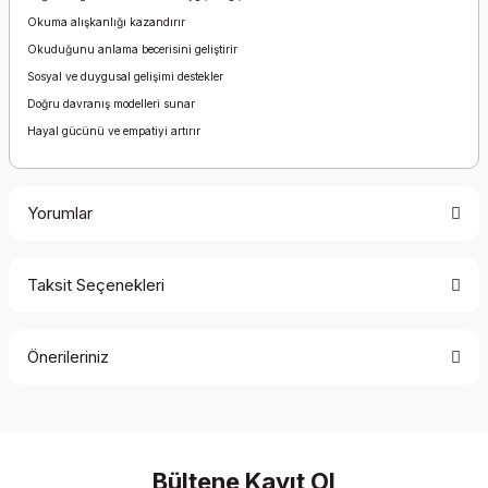
Okuma alışkanlığı kazandırır
Okuduğunu anlama becerisini geliştirir
Sosyal ve duygusal gelişimi destekler
Doğru davranış modelleri sunar
Hayal gücünü ve empatiyi artırır
Yorumlar
Taksit Seçenekleri
Bu ürüne ilk yorumu siz yapın!
Önerileriniz
Yorum Yaz
Bu ürünün fiyat bilgisi, resim, ürün açıklamalarında ve diğer
konularda yetersiz gördüğünüz noktaları öneri formunu
kullanarak tarafımıza iletebilirsiniz.
Görüş ve önerileriniz için teşekkür ederiz.
Bültene Kayıt Ol