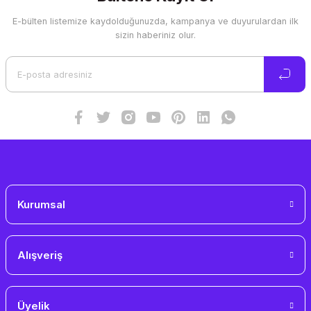
E-bülten listemize kaydolduğunuzda, kampanya ve duyurulardan ilk
Ürün resmi kalitesiz, bozuk veya görüntülenemiyor.
sizin haberiniz olur.
Ürün açıklamasında eksik bilgiler bulunuyor.
Ürün bilgilerinde hatalar bulunuyor.
Ürün fiyatı diğer sitelerden daha pahalı.
Bu ürüne benzer farklı alternatifler olmalı.
Gönder
Kurumsal
Alışveriş
Üyelik