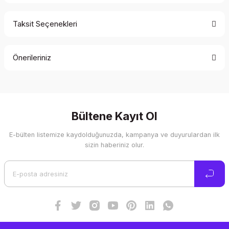
Taksit Seçenekleri
Bu ürüne ilk yorumu siz yapın!
Önerileriniz
Yorum Yaz
Bu ürünün fiyat bilgisi, resim, ürün açıklamalarında ve diğer
konularda yetersiz gördüğünüz noktaları öneri formunu
kullanarak tarafımıza iletebilirsiniz.
Görüş ve önerileriniz için teşekkür ederiz.
Bültene Kayıt Ol
E-bülten listemize kaydolduğunuzda, kampanya ve duyurulardan ilk
Ürün resmi kalitesiz, bozuk veya görüntülenemiyor.
sizin haberiniz olur.
Ürün açıklamasında eksik bilgiler bulunuyor.
Ürün bilgilerinde hatalar bulunuyor.
Ürün fiyatı diğer sitelerden daha pahalı.
Bu ürüne benzer farklı alternatifler olmalı.