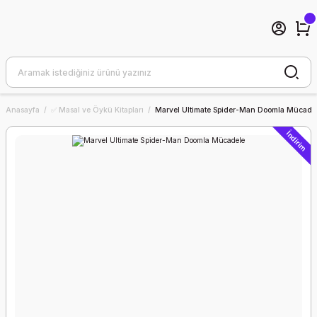
Anasayfa
✅ Masal ve Öykü Kitapları
Marvel Ultimate Spider-Man Doomla Mücade
İndirim