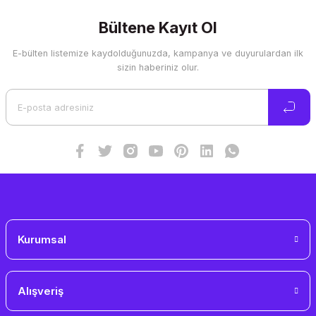
kullanarak tarafımıza iletebilirsiniz.
Görüş ve önerileriniz için teşekkür ederiz.
Bültene Kayıt Ol
E-bülten listemize kaydolduğunuzda, kampanya ve duyurulardan ilk
Ürün resmi kalitesiz, bozuk veya görüntülenemiyor.
sizin haberiniz olur.
Ürün açıklamasında eksik bilgiler bulunuyor.
Ürün bilgilerinde hatalar bulunuyor.
Ürün fiyatı diğer sitelerden daha pahalı.
Bu ürüne benzer farklı alternatifler olmalı.
Gönder
Kurumsal
Alışveriş