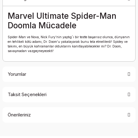
Marvel Ultimate Spider-Man
Doomla Mücadele
Spider-Man ve Nova, Nick Fury’nin yaptıgˆı bir testte başarısız olunca, dünyanın
en tehlikeli kötü adamı, Dr. Doom’u yakalayarak bunu tela etmelilerdi! Spidey ve
takımı, en büyük kahramanlar olduklarını kanıtlayabilecekler mi? Dr. Doom,
savaşmadan vazgeçmeyecekti!
Yorumlar
Taksit Seçenekleri
Bu ürüne ilk yorumu siz yapın!
Önerileriniz
Yorum Yaz
Bu ürünün fiyat bilgisi, resim, ürün açıklamalarında ve diğer
konularda yetersiz gördüğünüz noktaları öneri formunu