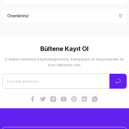
Bu ürüne ilk yorumu siz yapın!
Önerileriniz
Yorum Yaz
Bu ürünün fiyat bilgisi, resim, ürün açıklamalarında ve diğer
konularda yetersiz gördüğünüz noktaları öneri formunu
kullanarak tarafımıza iletebilirsiniz.
Görüş ve önerileriniz için teşekkür ederiz.
Bültene Kayıt Ol
E-bülten listemize kaydolduğunuzda, kampanya ve duyurulardan ilk
Ürün resmi kalitesiz, bozuk veya görüntülenemiyor.
sizin haberiniz olur.
Ürün açıklamasında eksik bilgiler bulunuyor.
Ürün bilgilerinde hatalar bulunuyor.
Ürün fiyatı diğer sitelerden daha pahalı.
Bu ürüne benzer farklı alternatifler olmalı.