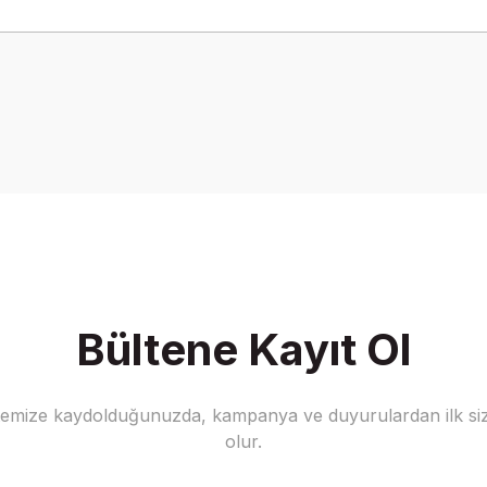
onularda yetersiz gördüğünüz noktaları öneri formunu kullanarak tarafımız
Bu ürüne ilk yorumu siz yapın!
Yorum Yaz
Bültene Kayıt Ol
stemize kaydolduğunuzda, kampanya ve duyurulardan ilk siz
Gönder
olur.