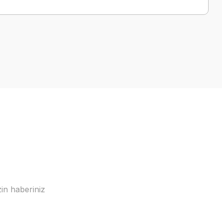
a iletebilirsiniz.
in haberiniz