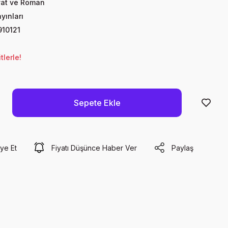
yat ve Roman
yınları
910121
lerle!
Sepete Ekle
ye Et
Fiyatı Düşünce Haber Ver
Paylaş