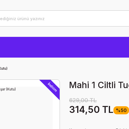
Kutu)
Mahi 1 Ciltli T
İndirim
629,00 TL
314,50 TL
%50