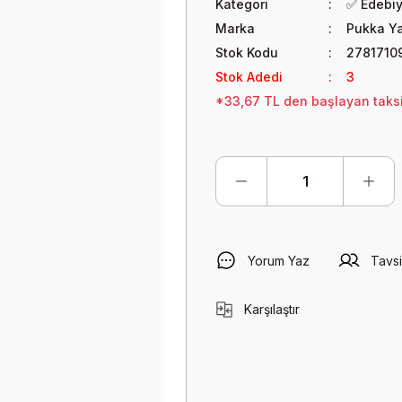
Kategori
✅ Edebi
Marka
Pukka Ya
Stok Kodu
2781710
Stok Adedi
3
*33,67 TL den başlayan taksit
Yorum Yaz
Tavsi
Karşılaştır