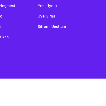
özleşmesi
Yeni Üyelik
ik
Üye Girişi
i
Şifremi Unuttum
itikası