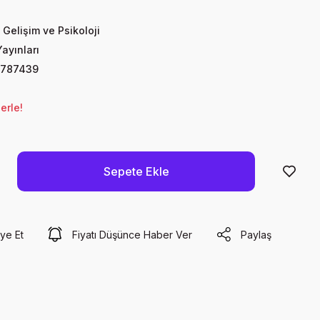
 Gelişim ve Psikoloji
ayınları
7787439
erle!
Sepete Ekle
ye Et
Fiyatı Düşünce Haber Ver
Paylaş