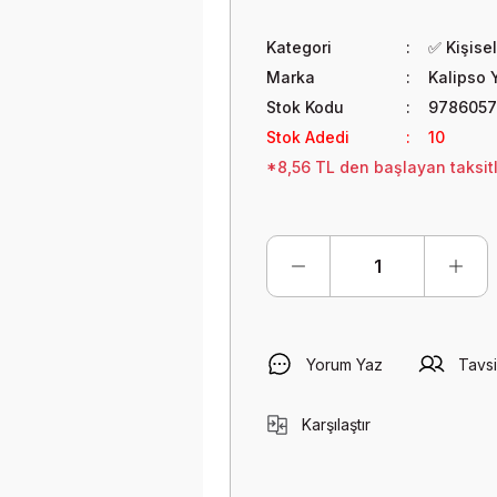
Kategori
✅ Kişisel
Marka
Kalipso Y
Stok Kodu
978605
Stok Adedi
10
*8,56 TL den başlayan taksitl
Yorum Yaz
Tavsi
Karşılaştır