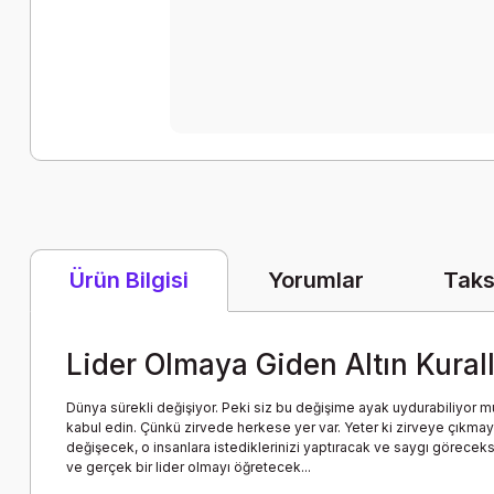
Yorumlar
Taks
Ürün Bilgisi
Lider Olmaya Giden Altın Kurall
Dünya sürekli değişiyor. Peki siz bu değişime ayak uydurabiliyor mu
kabul edin. Çünkü zirvede herkese yer var. Yeter ki zirveye çıkmayı
değişecek, o insanlara istediklerinizi yaptıracak ve saygı göreceks
ve gerçek bir lider olmayı öğretecek...