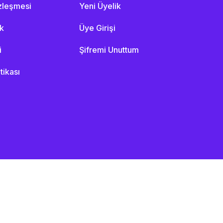
özleşmesi
Yeni Üyelik
ik
Üye Girişi
i
Şifremi Unuttum
itikası