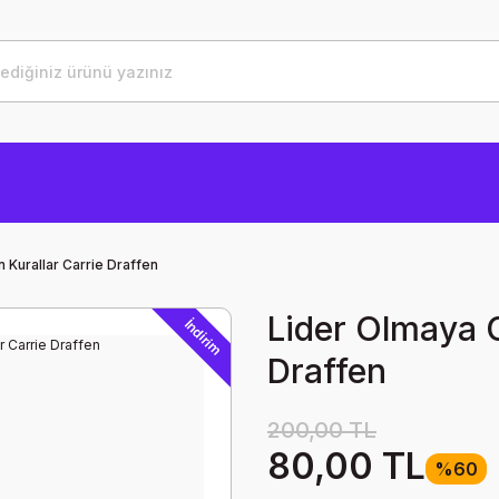
n Kurallar Carrie Draffen
Lider Olmaya G
İndirim
Draffen
200,00 TL
80,00 TL
%60