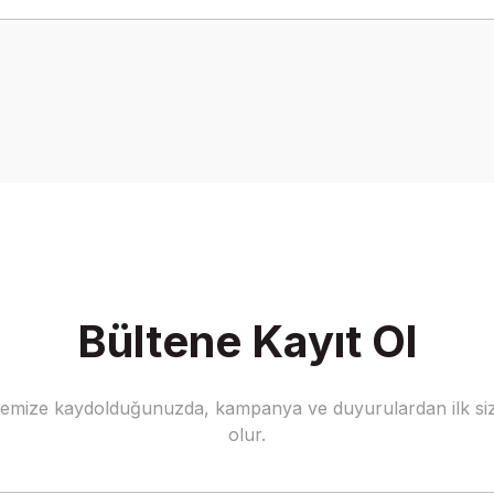
onularda yetersiz gördüğünüz noktaları öneri formunu kullanarak tarafımız
Bu ürüne ilk yorumu siz yapın!
Yorum Yaz
Bültene Kayıt Ol
stemize kaydolduğunuzda, kampanya ve duyurulardan ilk siz
Gönder
olur.