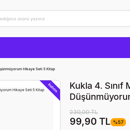
Düşünmüyorum Hikaye Seti 5 Kitap
Kukla 4. Sınıf
İndirim
Düşünmüyorum 
230,00 TL
99,90 TL
%57