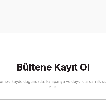
onularda yetersiz gördüğünüz noktaları öneri formunu kullanarak tarafımız
Bu ürüne ilk yorumu siz yapın!
Yorum Yaz
Bültene Kayıt Ol
stemize kaydolduğunuzda, kampanya ve duyurulardan ilk siz
Gönder
olur.