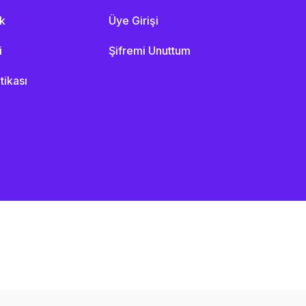
ik
Üye Girişi
i
Şifremi Unuttum
itikası