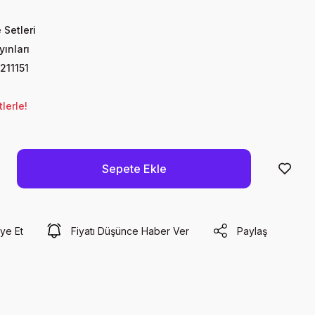
 Setleri
yınları
211151
lerle!
Sepete Ekle
ye Et
Fiyatı Düşünce Haber Ver
Paylaş