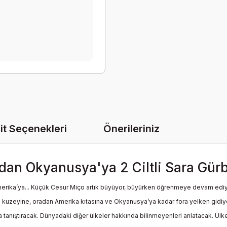
it Seçenekleri
Önerileriniz
dan Okyanusya'ya 2 Ciltli Sara Gür
erika’ya... Küçük Cesur Miço artık büyüyor, büyürken öğrenmeye devam ediy
zeyine, oradan Amerika kıtasına ve Okyanusya’ya kadar fora yelken gidiyor. Art
tanıştıracak. Dünyadaki diğer ülkeler hakkında bilinmeyenleri anlatacak. Ülkeler