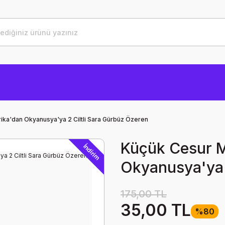
ika'dan Okyanusya'ya 2 Ciltli Sara Gürbüz Özeren
Küçük Cesur M
İndirim
Okyanusya'ya 
175,00 TL
35,00 TL
%80