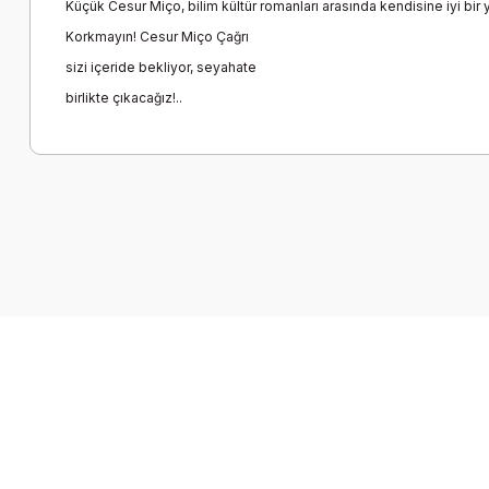
Küçük Cesur Miço, bilim kültür romanları arasında kendisine iyi b
Korkmayın! Cesur Miço Çağrı
sizi içeride bekliyor, seyahate
birlikte çıkacağız!..
Bu ürünün fiyat bilgisi, resim, ürün açıklamalarında ve diğer k
Görüş ve önerileriniz için teşekkür ederiz.
Ürün resmi kalitesiz, bozuk veya görüntülenemiyor.
Ürün açıklamasında eksik bilgiler bulunuyor.
Ürün bilgilerinde hatalar bulunuyor.
Ürün fiyatı diğer sitelerden daha pahalı.
Bu ürüne benzer farklı alternatifler olmalı.