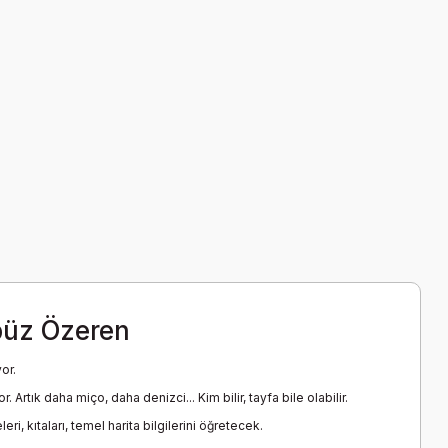
büz Özeren
or.
ık daha miço, daha denizci... Kim bilir, tayfa bile olabilir.
i, kıtaları, temel harita bilgilerini öğretecek.