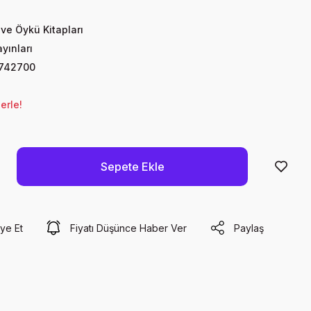
ve Öykü Kitapları
yınları
742700
erle!
Sepete Ekle
ye Et
Fiyatı Düşünce Haber Ver
Paylaş