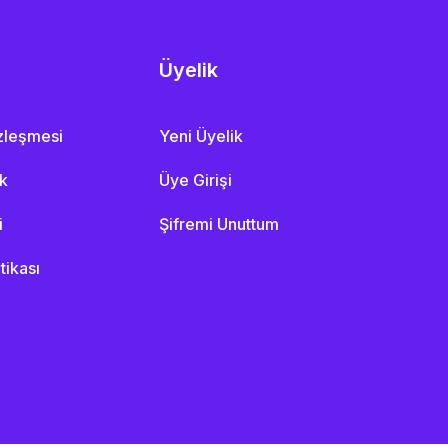
Üyelik
özleşmesi
Yeni Üyelik
ik
Üye Girişi
i
Şifremi Unuttum
itikası