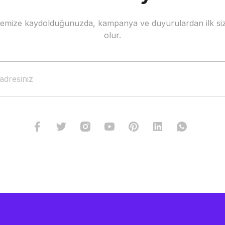
stemize kaydolduğunuzda, kampanya ve duyurulardan ilk siz
Gönder
olur.