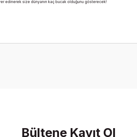
ir yer edinerek size dünyanın kaç bucak olduğunu gösterecek!
onularda yetersiz gördüğünüz noktaları öneri formunu kullanarak tarafımız
Bu ürüne ilk yorumu siz yapın!
Yorum Yaz
Bültene Kayıt Ol