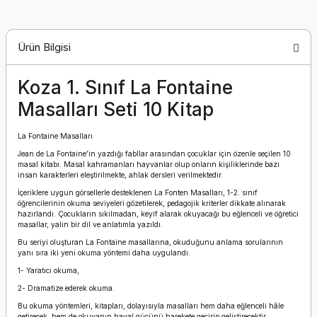
Ürün Bilgisi
Koza 1. Sınıf La Fontaine
Masalları Seti 10 Kitap
La Fontaine Masalları
Jean de La Fontaine’in yazdığı fabllar arasından çocuklar için özenle seçilen 10
masal kitabı. Masal kahramanları hayvanlar olup onların kişiliklerinde bazı
insan karakterleri eleştirilmekte, ahlak dersleri verilmektedir.
İçeriklere uygun görsellerle desteklenen La Fonten Masalları, 1-2. sınıf
öğrencilerinin okuma seviyeleri gözetilerek, pedagojik kriterler dikkate alınarak
hazırlandı. Çocukların sıkılmadan, keyif alarak okuyacağı bu eğlenceli ve öğretici
masallar, yalın bir dil ve anlatımla yazıldı.
Bu seriyi oluşturan La Fontaine masallarına, okuduğunu anlama sorularının
yanı sıra iki yeni okuma yöntemi daha uygulandı.
1- Yaratıcı okuma,
2- Dramatize ederek okuma.
Bu okuma yöntemleri, kitapları, dolayısıyla masalları hem daha eğlenceli hâle
getirecek, hem de okuyanın hayal gücünü harekete geçirip geliştirecektir.