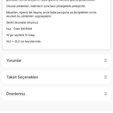
Okuma yöntemleri, metinlerin içine bazı yönergelerle yerleştirildi.
Masalları, öğrenci tek başına, anne baba çocuğuna ya da öğretmen sınıfa
okurken bu yöntemleri uygulayabilir.
Zevkli okumalar diliyoruz.
haz.: Özen BAYRAM
16'şar sayfalık 10 kitap
16,5 x 25,5 cm boyutlarında
Yorumlar
Taksit Seçenekleri
Bu ürüne ilk yorumu siz yapın!
Önerileriniz
Yorum Yaz
Bu ürünün fiyat bilgisi, resim, ürün açıklamalarında ve diğer
konularda yetersiz gördüğünüz noktaları öneri formunu