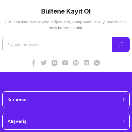
kullanarak tarafımıza iletebilirsiniz.
Görüş ve önerileriniz için teşekkür ederiz.
Bültene Kayıt Ol
E-bülten listemize kaydolduğunuzda, kampanya ve duyurulardan ilk
Ürün resmi kalitesiz, bozuk veya görüntülenemiyor.
sizin haberiniz olur.
Ürün açıklamasında eksik bilgiler bulunuyor.
Ürün bilgilerinde hatalar bulunuyor.
Ürün fiyatı diğer sitelerden daha pahalı.
Bu ürüne benzer farklı alternatifler olmalı.
Gönder
Kurumsal
Alışveriş