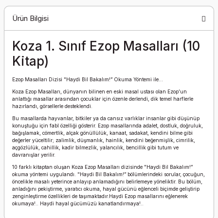
Ürün Bilgisi
Koza 1. Sınıf Ezop Masalları (10
Kitap)
Ezop Masalları Dizisi "Haydi Bil Bakalım!” Okuma Yöntemi ile…
Koza Ezop Masalları, dünyanın bilinen en eski masal ustası olan Ezop’un
anlattığı masallar arasından çocuklar için özenle derlendi, dik temel harflerle
hazırlandı, görsellerle desteklendi.
Bu masallarda hayvanlar, bitkiler ya da cansız varlıklar insanlar gibi düşünüp
konuştuğu için fabl özelliği gösterir. Ezop masallarında adalet, dostluk, doğruluk,
bağışlamak, cömertlik, alçak gönüllülük, kanaat, sadakat, kendini bilme gibi
değerler yüceltilir; zalimlik, düşmanlık, hainlik, kendini beğenmişlik, cimrilik,
açgözlülük, cahillik, kadir bilmezlik, yalancılık, bencillik gibi tutum ve
davranışlar yerilir.
10 farklı kitaptan oluşan Koza Ezop Masalları dizisinde "Haydi Bil Bakalım!”
okuma yöntemi uygulandı. "Haydi Bil Bakalım!” bölümlerindeki sorular, çocuğun,
öncelikle masalı yeterince anlayıp anlamadığını belirlemeye yöneliktir. Bu bölüm,
anladığını pekiştirme, yaratıcı okuma, hayal gücünü eğlenceli biçimde geliştirip
zenginleştirme özellikleri de taşımaktadır.Haydi Ezop masallarını eğlenerek
okumaya!.. Haydi hayal gücümüzü kanatlandırmaya!..