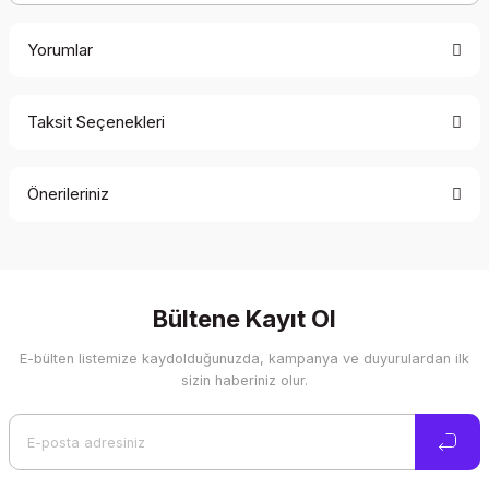
Yorumlar
Taksit Seçenekleri
Bu ürüne ilk yorumu siz yapın!
Önerileriniz
Yorum Yaz
Bu ürünün fiyat bilgisi, resim, ürün açıklamalarında ve diğer
konularda yetersiz gördüğünüz noktaları öneri formunu
kullanarak tarafımıza iletebilirsiniz.
Görüş ve önerileriniz için teşekkür ederiz.
Bültene Kayıt Ol
E-bülten listemize kaydolduğunuzda, kampanya ve duyurulardan ilk
Ürün resmi kalitesiz, bozuk veya görüntülenemiyor.
sizin haberiniz olur.
Ürün açıklamasında eksik bilgiler bulunuyor.
Ürün bilgilerinde hatalar bulunuyor.
Ürün fiyatı diğer sitelerden daha pahalı.