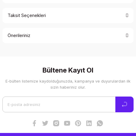
Taksit Seçenekleri
Bu ürüne ilk yorumu siz yapın!
Önerileriniz
Yorum Yaz
Bu ürünün fiyat bilgisi, resim, ürün açıklamalarında ve diğer
konularda yetersiz gördüğünüz noktaları öneri formunu
kullanarak tarafımıza iletebilirsiniz.
Görüş ve önerileriniz için teşekkür ederiz.
Bültene Kayıt Ol
E-bülten listemize kaydolduğunuzda, kampanya ve duyurulardan ilk
Ürün resmi kalitesiz, bozuk veya görüntülenemiyor.
sizin haberiniz olur.
Ürün açıklamasında eksik bilgiler bulunuyor.
Ürün bilgilerinde hatalar bulunuyor.
Ürün fiyatı diğer sitelerden daha pahalı.
Bu ürüne benzer farklı alternatifler olmalı.