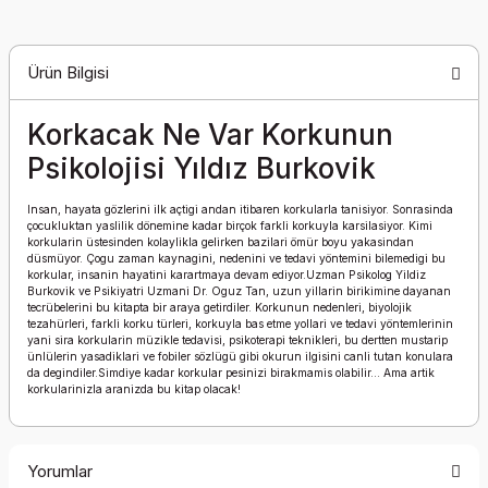
Ürün Bilgisi
Korkacak Ne Var Korkunun
Psikolojisi Yıldız Burkovik
Insan, hayata gözlerini ilk açtigi andan itibaren korkularla tanisiyor. Sonrasinda
çocukluktan yaslilik dönemine kadar birçok farkli korkuyla karsilasiyor. Kimi
korkularin üstesinden kolaylikla gelirken bazilari ömür boyu yakasindan
düsmüyor. Çogu zaman kaynagini, nedenini ve tedavi yöntemini bilemedigi bu
korkular, insanin hayatini karartmaya devam ediyor.Uzman Psikolog Yildiz
Burkovik ve Psikiyatri Uzmani Dr. Oguz Tan, uzun yillarin birikimine dayanan
tecrübelerini bu kitapta bir araya getirdiler. Korkunun nedenleri, biyolojik
tezahürleri, farkli korku türleri, korkuyla bas etme yollari ve tedavi yöntemlerinin
yani sira korkularin müzikle tedavisi, psikoterapi teknikleri, bu dertten mustarip
ünlülerin yasadiklari ve fobiler sözlügü gibi okurun ilgisini canli tutan konulara
da degindiler.Simdiye kadar korkular pesinizi birakmamis olabilir… Ama artik
korkularinizla aranizda bu kitap olacak!
Yorumlar