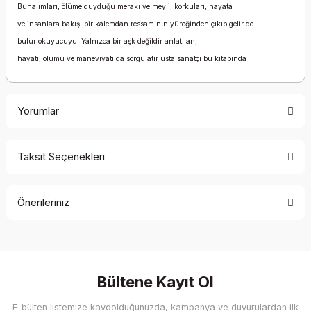
Bunalımları, ölüme duyduğu merakı ve meyli, korkuları, hayata
ve insanlara bakışı bir kalemdan ressamının yüreğinden çıkıp gelir de
bulur okuyucuyu. Yalnızca bir aşk değildir anlatılan;
hayatı, ölümü ve maneviyatı da sorgulatır usta sanatçı bu kitabında
Yorumlar
Taksit Seçenekleri
Bu ürüne ilk yorumu siz yapın!
Önerileriniz
Yorum Yaz
Bu ürünün fiyat bilgisi, resim, ürün açıklamalarında ve diğer
konularda yetersiz gördüğünüz noktaları öneri formunu
kullanarak tarafımıza iletebilirsiniz.
Görüş ve önerileriniz için teşekkür ederiz.
Bültene Kayıt Ol
E-bülten listemize kaydolduğunuzda, kampanya ve duyurulardan ilk