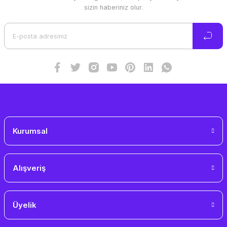
Ürün resmi kalitesiz, bozuk veya görüntülenemiyor.
sizin haberiniz olur.
Ürün açıklamasında eksik bilgiler bulunuyor.
Ürün bilgilerinde hatalar bulunuyor.
Ürün fiyatı diğer sitelerden daha pahalı.
Bu ürüne benzer farklı alternatifler olmalı.
Gönder
Kurumsal
Alışveriş
Üyelik