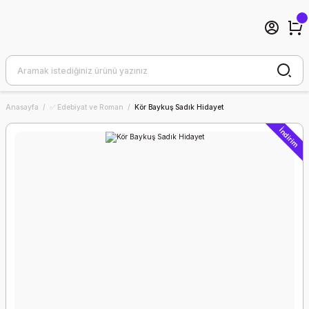
Anasayfa
✅ Edebiyat ve Roman
Kör Baykuş Sadık Hidayet
İndirim