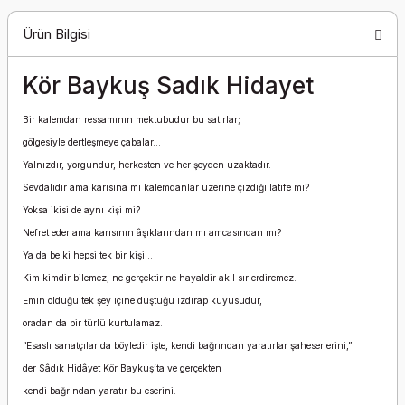
Ürün Bilgisi
Kör Baykuş Sadık Hidayet
Bir kalemdan ressamının mektubudur bu satırlar;
gölgesiyle dertleşmeye çabalar…
Yalnızdır, yorgundur, herkesten ve her şeyden uzaktadır.
Sevdalıdır ama karısına mı kalemdanlar üzerine çizdiği latife mi?
Yoksa ikisi de aynı kişi mi?
Nefret eder ama karısının âşıklarından mı amcasından mı?
Ya da belki hepsi tek bir kişi…
Kim kimdir bilemez, ne gerçektir ne hayaldir akıl sır erdiremez.
Emin olduğu tek şey içine düştüğü ızdırap kuyusudur,
oradan da bir türlü kurtulamaz.
“Esaslı sanatçılar da böyledir işte, kendi bağrından yaratırlar şaheserlerini,”
der Sâdık Hidâyet Kör Baykuş’ta ve gerçekten
kendi bağrından yaratır bu eserini.